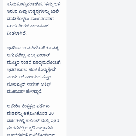
ಕಸಿದುಕೊಳ್ಳುವಂತಾಗಿದೆ.
'ತಮ್ಮ ಬಳಿ
ಇರುವ ಎಲ್ಲಾ ಉತ್ಪನ್ನಗಳನ್ನು ಖಾಲಿ
ಮಾಡಿಕೊಳ್ಳಲು ಪಾರ್ಲರ್ನವರಿಗೆ
ಒಂದು ತಿಂಗಳ ಕಾಲಾವಕಾಶ
ನೀಡಲಾಗಿದೆ.
ಇದರಿಂದ ಆ ಮಹಿಳೆಯರಿಗೂ ನಷ್ಟ
ಆಗುವುದಿಲ್ಲ. ಎಲ್ಲಾ ಪಾರ್ಲರ್
ಮುಚ್ಚಿದ ನಂತರ ಮಾಧ್ಯಮದೊಂದಿಗೆ
ಇದರ ಕಾರಣ ಹಂಚಿಕೊಳ್ಳುತ್ತೇವೆ'
ಎಂದು ಸಚಿವಾಲಯದ ವಕ್ತಾರ
ಮೊಹಮ್ಮದ್ ಸಾದೇಕ್ ಅಕಿಫ್
ಮುಹಾಜಿರ್ ಹೇಳಿದ್ದಾರೆ.
ಅಮೆರಿಕ ನೇತೃತ್ವದ ಪಡೆಗಳು
ದೇಶವನ್ನು ಆಕ್ರಮಿಸಿಕೊಂಡ 20
ವರ್ಷಗಳಲ್ಲಿ ಕಾಬೂಲ್ ಮತ್ತು ಇತರ
ನಗರಗಳಲ್ಲಿ ಬ್ಯೂಟಿ ಪಾರ್ಲ‌್ರಗಳು
ಅಣಬೆಗಳಂತೆ ಹುಟ್ಟಿಕೊಂಡಿದ್ದವು.