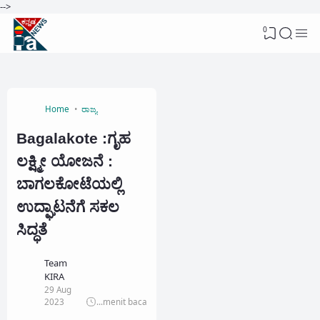
-->
0
Home
ರಾಜ್ಯ
Bagalakote :ಗೃಹ
ಲಕ್ಷ್ಮೀ ಯೋಜನೆ :
ಬಾಗಲಕೋಟೆಯಲ್ಲಿ
ಉದ್ಘಾಟನೆಗೆ ಸಕಲ
ಸಿದ್ಧತೆ
Team
KIRA
29 Aug
2023
...
menit baca