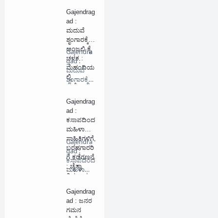
ಮುಡುಪಾಗಿ
Gajendrag
ಡುತ್ತಿರುವ
ad :
ಛಲಗಾತಿ
ಮದುವೆ
ಶೃಂಗಾರಕ್ಕೆ
ಅಂಜಲಿ ಕೈ
Gajendra
ಚಳಕ :
gad :
ಮೆಹಂದಿಯ
ಮದುವೆ
ಲ್ಲಿ
ಶೃಂಗಾರಕ್ಕೆ
ಮತ್ತೊಂದು
ಅಂಜಲಿ …
ಮೈಲಿಗಲ್ಲು
Gajendrag
ad :
ಕಸಾಪದಿಂದ
ಮಹಿಳಾ
ಸಾಹಿತಿಗಳಿಗೆ,
Gajendra
ಬರಹಗಾರರಿ
gad :
ಗೆ ಕಡೆಗಣನೆ
ಕಸಾಪದಿಂದ
: ಚೈತ್ರಾ
ಮಹಿಳಾ
ವಿಶ್ವಬ್ರಾಹ್ಮಣ
ಸಾಹಿತಿಗಳ…
Gajendrag
ad : ಜನರ
ಗಮನ