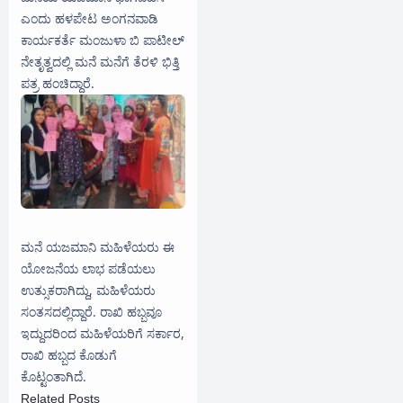
ಎಂದು ಹಳಪೇಟ ಅಂಗನವಾಡಿ
ಕಾರ್ಯಕರ್ತೆ ಮಂಜುಳಾ ಬಿ ಪಾಟೀಲ್
ನೇತೃತ್ವದಲ್ಲಿ ಮನೆ ಮನೆಗೆ ತೆರಳಿ ಭಿತ್ತಿ
ಪತ್ರ ಹಂಚಿದ್ದಾರೆ.
ಮನೆ ಯಜಮಾನಿ ಮಹಿಳೆಯರು ಈ
ಯೋಜನೆಯ ಲಾಭ ಪಡೆಯಲು
ಉತ್ಸುಕರಾಗಿದ್ದು, ಮಹಿಳೆಯರು
ಸಂತಸದಲ್ಲಿದ್ದಾರೆ. ರಾಖಿ ಹಬ್ಬವೂ
ಇದ್ದುದರಿಂದ ಮಹಿಳೆಯರಿಗೆ ಸರ್ಕಾರ,
ರಾಖಿ ಹಬ್ಬದ ಕೊಡುಗೆ
ಕೊಟ್ಟಂತಾಗಿದೆ.
Related Posts