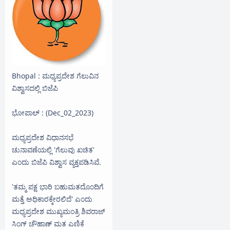
Bhopal : ಮಧ್ಯಪ್ರದೇಶ ಗೆಲುವಿನ
ವಿಶ್ವಾಸದಲ್ಲಿ ಬಿಜೆಪಿ
ಭೋಪಾಲ್ : (Dec_02_2023)
ಮಧ್ಯಪ್ರದೇಶ ವಿಧಾನಸಭೆ
ಚುನಾವಣೆಯಲ್ಲಿ 'ಗೆಲುವು ಖಚಿತ'
ಎಂದು ಬಿಜೆಪಿ ವಿಶ್ವಾಸ ವ್ಯಕ್ತಪಡಿಸಿವೆ.
'ತಮ್ಮ ಪಕ್ಷ ಭಾರಿ ಬಹುಮತದೊಂದಿಗೆ
ಮತ್ತೆ ಅಧಿಕಾರಕ್ಕೇರಲಿದೆ' ಎಂದು
ಮಧ್ಯಪ್ರದೇಶ ಮುಖ್ಯಮಂತ್ರಿ ಶಿವರಾಜ್
ಸಿಂಗ್ ಚೌಹಾಣ್ ಮತ ಎಣಿಕೆ