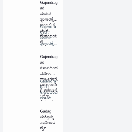
Gajendrag
ಡುತ್ತಿರುವ
ad :
ಛಲಗಾತಿ
ಮದುವೆ
ಶೃಂಗಾರಕ್ಕೆ
ಅಂಜಲಿ ಕೈ
Gajendra
ಚಳಕ :
gad :
ಮೆಹಂದಿಯ
ಮದುವೆ
ಲ್ಲಿ
ಶೃಂಗಾರಕ್ಕೆ
ಮತ್ತೊಂದು
ಅಂಜಲಿ …
ಮೈಲಿಗಲ್ಲು
Gajendrag
ad :
ಕಸಾಪದಿಂದ
ಮಹಿಳಾ
ಸಾಹಿತಿಗಳಿಗೆ,
Gajendra
ಬರಹಗಾರರಿ
gad :
ಗೆ ಕಡೆಗಣನೆ
ಕಸಾಪದಿಂದ
: ಚೈತ್ರಾ
ಮಹಿಳಾ
ವಿಶ್ವಬ್ರಾಹ್ಮಣ
ಸಾಹಿತಿಗಳ…
Gadag :
ಮತ್ತೊಮ್ಮೆ‌
ಸಾಬೀತಾದ
ದೈವ