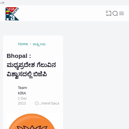
-->
0
Home
ರಾಷ್ಟ್ರೀಯ
Bhopal :
ಮಧ್ಯಪ್ರದೇಶ ಗೆಲುವಿನ
ವಿಶ್ವಾಸದಲ್ಲಿ ಬಿಜೆಪಿ
Team
KIRA
2 Dec
2023
...
menit baca