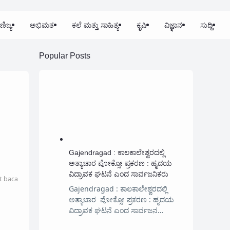
ಣಿಜ್ಯ
ಅಭಿಮತ
ಕಲೆ ಮತ್ತು ಸಾಹಿತ್ಯ
ಕೃಷಿ
ವಿಜ್ಞಾನ
ಸುದ್ದಿ
Popular Posts
Gajendragad : ಕಾಲಕಾಲೇಶ್ವರದಲ್ಲಿ
ಅತ್ಯಾಚಾರ ಪೋಕ್ಸೋ ಪ್ರಕರಣ : ಹೃದಯ
ವಿದ್ರಾವಕ ಘಟನೆ ಎಂದ ಸಾರ್ವಜನಿಕರು
t baca
Gajendragad : ಕಾಲಕಾಲೇಶ್ವರದಲ್ಲಿ
ಅತ್ಯಾಚಾರ ಪೋಕ್ಸೋ ಪ್ರಕರಣ : ಹೃದಯ
ವಿದ್ರಾವಕ ಘಟನೆ ಎಂದ ಸಾರ್ವಜನ…