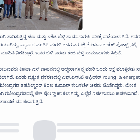
 ಸಾಗಿಸುತ್ತಿದ್ದ ಹಣ ಮತ್ತು ೨ಕೆಜಿ ಬೆಳ್ಳಿ ಸಾಮಾನುಗಳು ವಶಕ್ಕೆ ಪಡೆಯಲಾಗಿದೆ. ಗದಗ
ದ್ದು, ವ್ಯಾಪಾರ ಮುಗಿಸಿ ಮರಳಿ ಗದಗ ನಗರಕ್ಕೆ ತೆರಳುವಾಗ ಚೆಕ್ ಪೋಸ್ಟ್ ನಲ್ಲಿ
ಮಾಹಿತಿ ನೀಡಿದ್ದಾರೆ. ಇವರ ಬಳಿ ಎರಡು ಕೇಜಿ ಬೆಳ್ಳಿ ಸಾಮಾನುಗಳು ಸಿಕ್ಕಿವೆ.
ಎಂಬುವವರು ಟಾಟಾ ಏಸ್ ವಾಹನದಲ್ಲಿ ಅಲ್ಮೇರಾಗಳನ್ನ ಮಾರಿ ಒಂದು ಲಕ್ಷ ಮೂತ್ತೆರಡು ಸ
ತಿಳಿಸಲಾಗಿದೆ. ಎರಡು ಪ್ರತ್ಯೇಕ ಪ್ರಕರಣದಲ್ಲಿ ಎಫ್.ಎಸ್.ಟಿ ಆಫೀಸರ್ Young & energet
ಗಜೇಂದ್ರಗಡ ತಹಶಿಲ್ದಾರರ್ ಕಿರಣ ಕುಮಾರ್ ಕುಲಕರ್ಣಿ ಅವರು ಜೊತೆಗಿದ್ದರು. ಲೋಕ
ಾಗಿ ಗಜೇಂದ್ರಗಡದಲ್ಲಿ ಚೆಕ್ ಪೋಸ್ಟ್ ಹಾಕಲಾಗಿದ್ದು, ಎಲ್ಲೆಡೆ ಸರ್ಪಗಾವಲು ಹಡಕಲಾಗಿದೆ.
 ತಪಾಸಣೆ ಮಾಡಲಾಗುತ್ತಿದೆ.