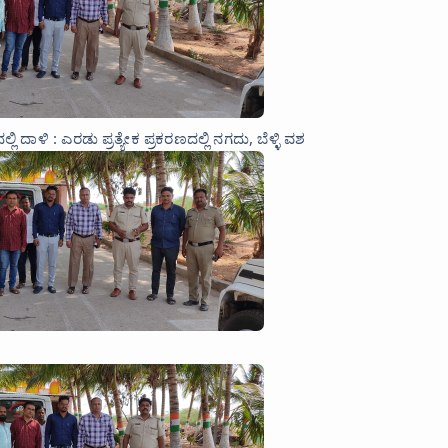
ಾಳಿ : ಎರಡು ಪ್ರತ್ಯೇಕ ಪ್ರಕರಣದಲ್ಲಿ ನಗದು, ಬೆಳ್ಳಿ ವಶ