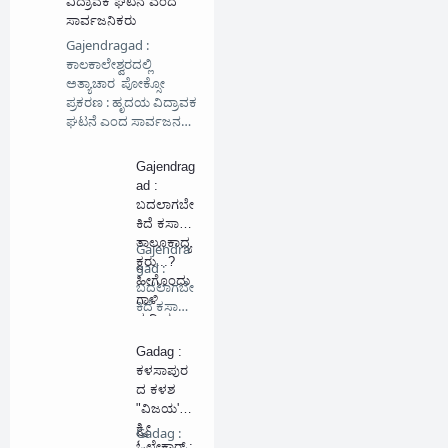
ವಿದ್ರಾವಕ ಘಟನೆ ಎಂದ
ಸಾರ್ವಜನಿಕರು
Gajendragad :
ಕಾಲಕಾಲೇಶ್ವರದಲ್ಲಿ
ಅತ್ಯಾಚಾರ ಪೋಕ್ಸೋ
ಪ್ರಕರಣ : ಹೃದಯ ವಿದ್ರಾವಕ
ಘಟನೆ ಎಂದ ಸಾರ್ವಜನ…
Gajendrag
ad :
ಬದಲಾಗಬೇ
ಕಿದೆ ಕಸಾಪ
ತಾಲೂಕಾಧ್ಯ
Gajendra
ಕ್ಷರು...?
gad :
ಹೀಗೊಂದು
ಬದಲಾಗಬೇ
ಗಾಳಿ
ಕಿದೆ ಕಸಾಪ
ಸುದ್ದಿಯ
ತಾಲೂಕಾ…
ಜಾಲ...!!!
Gadag :
ಕಳಸಾಪುರ
ದ ಕಳಶ
"ವಿಜಯ'ಲ
ಕ್ಷ್ಮೀ
Gadag :
ಓಲೇಕಾರ್ :