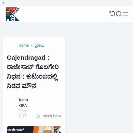
-->
0
Home
ಸ್ಥಳೀಯ
Gajendragad :
ರಾಜೇಸಾಬ್ ಗೊಲಗೇರಿ
ನಿಧನ : ಕುಟುಂಬದಲ್ಲಿ
ನಿರವ ಮೌನ
Team
KIRA
3 Apr
2025
...
menit baca