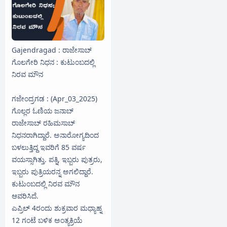
Gajendragad : ರಾಜೇಸಾಬ್
ಗೊಲಗೇರಿ ನಿಧನ : ಕುಟುಂಬದಲ್ಲಿ
ನಿರವ ಮೌನ
ಗಜೇಂದ್ರಗಡ : (Apr_03_2025)
ಗೊಲ್ಲರ ಓಣಿಯ ಜನಾಬ್
ರಾಜೇಸಾಬ್ ರಹಿಮಸಾಬ್
ನಿಧನರಾಗಿದ್ದಾರೆ. ಅನಾರೋಗ್ಯದಿಂದ
ಬಳಲುತ್ತಿದ್ದ ಇವರಿಗೆ 85 ವರ್ಷ
ವಯಸ್ಸಾಗಿತ್ತು. ಪತ್ನಿ, ಇಬ್ಬರು ಪುತ್ರರು,
ಇಬ್ಬರು ಪುತ್ರಿಯರನ್ನ ಅಗಲಿದ್ದಾರೆ.
ಕುಟುಂಬದಲ್ಲಿ ನಿರವ ಮೌನ
ಆವರಿಸಿದೆ.
ಎಪ್ರಿಲ್ 4ರಂದು ಶುಕ್ರವಾರ ಮಧ್ಯಾಹ್ನ
12 ಗಂಟೆ ಬಳಿಕ ಅಂತ್ಯಕ್ರಿಯೆ