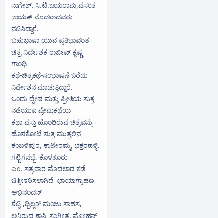
ನಾಗೇಶ್. ಸಿ.ಟಿ.ಜಯರಾಮ,ವಸಂತ
ನಾಯಕ್ ಮೊದಲಾದವರು
ನಟಿಸಿದ್ದಾರೆ.
ಬಹುಭಾಷಾ ಯುವ ಪ್ರತಿಭಾವಂತ
ಚಿತ್ರ ನಿರ್ದೇಶಕ ರಾಜೀವ್ ಕೃಷ್ಣ
ಗಾಂಧಿ
ಕಥೆ-ಚಿತ್ರಕಥೆ-ಸಂಭಾಷಣೆ ಬರೆದು
ನಿರ್ದೇಶನ ಮಾಡುತ್ತಿದ್ದಾರೆ.
ಒಂದು ದ್ವೇಷ ಮತ್ತು ಪ್ರೀತಿಯ ಸುತ್ತ
ನಡೆಯುವ ಪ್ರೇಮಕಥೆಯ
ಕಥಾ ವಸ್ತು ಹೊಂದಿರುವ ಚಿತ್ರವನ್ನು
ಹೊಸಕೋಟೆ ಸುತ್ತ ಮುತ್ತಲಿನ
ಕಂಬಳಿಪುರ, ಕಾಟೇರಮ್ಮ, ಭಕ್ತರಹಳ್ಳಿ.
ಗಟ್ಟಿಗನಬ್ಬೆ, ಕೊಳತೂರು
ಎಂ, ಸತ್ಯವಾರ ಮೊದಲಾದ ಕಡೆ
ಚಿತ್ರೀಕರಿಸಲಾಗಿದೆ. ಛಾಯಾಗ್ರಾಹಣ
ಅಭಿನಂದನ್
ಶೆಟ್ಟಿ ,ಥ್ರಿಲ್ಲರ್ ಮಂಜು ಸಾಹಸ,
ಅನಿರುದ್ದ ಶಾಸ್ತ್ರಿ ಸಂಗೀತ, ಮೋಹನ್