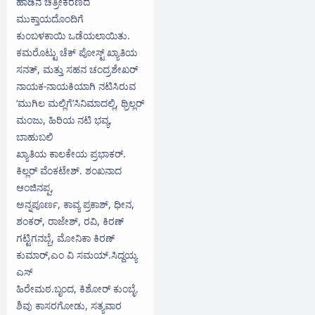
ಹಾಡಿನ ಚಿತ್ರೀಕರಣದ
ಮುಕ್ತಾಯದೊಂದಿಗೆ
ಕುಂಬಳಕಾಯಿ ಒಡೆಯಲಾಯಿತು.
ಕಮರೊಟ್ಟು ಚೆಕ್ ಪೋಸ್ಟ್ ಖ್ಯಾತಿಯ
ಸನತ್, ಮತ್ತು ಸಹನ ಚಂದ್ರಶೇಖರ್
ನಾಯಕ-ನಾಯಕಿಯಾಗಿ ನಟಿಸಿರುವ
‘ಮುಗಿಲ ಮಲ್ಲಿಗೆ’ಸಿನಿಮಾದಲ್ಲಿ, ಥ್ರಿಲ್ಲರ್
ಮಂಜು, ಹಿರಿಯ ನಟಿ ಭವ್ಯ,
ಬಾಹುಬಲಿ
ಖ್ಯಾತಿಯ ಕಾಲಕೇಯ ಪ್ರಭಾಕರ್.
ಕಿಲ್ಲರ್ ವೆಂಕಟೇಶ್. ಶಂಖನಾದ
ಆಂಜಿನಪ್ಪ,
ಅನ್ನಪೂರ್ಣ, ಕಾವ್ಯ ಪ್ರಕಾಶ್, ಧೀನ,
ಶಂಕರ್, ರಾಜೇಶ್, ರವಿ, ಕಿರಣ್
ಗಟ್ಟಿಗನಬ್ಬೆ, ಮೋನಿಕಾ ಕಿರಣ್
ಕುಮಾರ್,ಎಂ ವಿ ಸಮಯ್.ಸಿದ್ದಯ್ಯ
ಎಸ್
ಹಿರೇಮಠ.ಬೃಂದ, ಕಿಶೋರ್ ಕುಂಬ್ಳೆ.
ಶಿವು ಕಾಸರಗೋಡು, ಸತ್ಯವಾರ