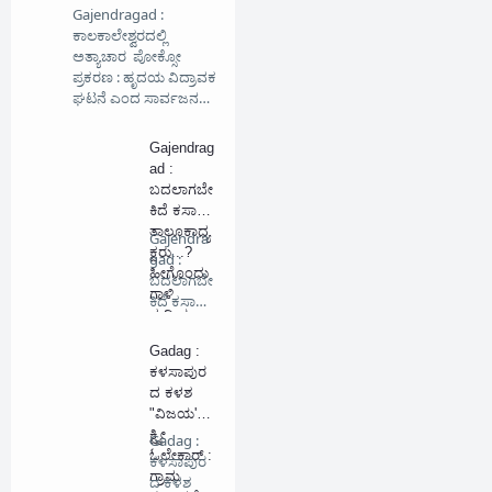
Gajendragad :
ಕಾಲಕಾಲೇಶ್ವರದಲ್ಲಿ
ಅತ್ಯಾಚಾರ ಪೋಕ್ಸೋ
ಪ್ರಕರಣ : ಹೃದಯ ವಿದ್ರಾವಕ
ಘಟನೆ ಎಂದ ಸಾರ್ವಜನ…
Gajendrag
ad :
ಬದಲಾಗಬೇ
ಕಿದೆ ಕಸಾಪ
ತಾಲೂಕಾಧ್ಯ
Gajendra
ಕ್ಷರು...?
gad :
ಹೀಗೊಂದು
ಬದಲಾಗಬೇ
ಗಾಳಿ
ಕಿದೆ ಕಸಾಪ
ಸುದ್ದಿಯ
ತಾಲೂಕಾ…
ಜಾಲ...!!!
Gadag :
ಕಳಸಾಪುರ
ದ ಕಳಶ
"ವಿಜಯ'ಲ
ಕ್ಷ್ಮೀ
Gadag :
ಓಲೇಕಾರ್ :
ಕಳಸಾಪುರ
ಗ್ರಾಮ
ದ ಕಳಶ