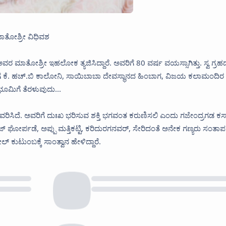
ಮಾತೋಶ್ರೀ ವಿಧಿವಶ
 ಮಾತೋಶ್ರೀ ಇಹಲೋಕ ತ್ಯಜಿಸಿದ್ದಾರೆ. ಅವರಿಗೆ 80 ವರ್ಷ ವಯಸ್ಸಾಗಿತ್ತು. ಸ್ವ ಗ್ರಹದಲ
ಟೆಗೆ ಕೆ. ಹಚ್.ಬಿ ಕಾಲೋನಿ, ಸಾಯಿಬಾಬಾ ದೇವಸ್ಥಾನದ ಹಿಂಬಾಗ, ವಿಜಯ ಕಲಾಮಂದಿರ
ರಭೂಮಿಗೆ ತೆರಳುವುದು...
ಸಿದೆ. ಅವರಿಗೆ ದುಃಖ ಭರಿಸುವ ಶಕ್ತಿ ಭಗವಂತ ಕರುಣಿಸಲಿ ಎಂದು ಗಜೇಂದ್ರಗಡ ಕ
ಜ್ ಘೋರ್ಪಡೆ, ಅಪ್ಪು ಮತ್ತಿಕಟ್ಟಿ, ಕರಿದುರಗನವರ್, ಸೇರಿದಂತೆ ಅನೇಕ ಗಣ್ಯರು ಸಂತಾಪ
 ಕುಟುಂಬಕ್ಕೆ ಸಾಂತ್ವಾ‌ನ ಹೇಳಿದ್ದಾರೆ.