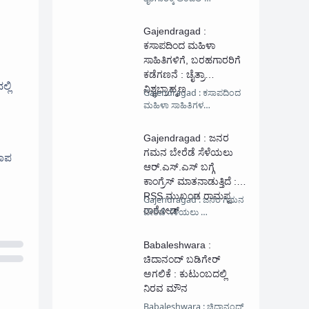
Gajendragad :
ಕಸಾಪದಿಂದ ಮಹಿಳಾ
ಸಾಹಿತಿಗಳಿಗೆ, ಬರಹಗಾರರಿಗೆ
ಕಡೆಗಣನೆ : ಚೈತ್ರಾ
್ಲಿ
ವಿಶ್ವಬ್ರಾಹ್ಮಣ
Gajendragad : ಕಸಾಪದಿಂದ
ಮಹಿಳಾ ಸಾಹಿತಿಗಳ…
Gajendragad : ಜನರ
ಗಮನ ಬೇರೆಡೆ ಸೆಳೆಯಲು
ಸಾಪ
ಆರ್.ಎಸ್.ಎಸ್ ಬಗ್ಗೆ
ಕಾಂಗ್ರೆಸ್ ಮಾತನಾಡುತ್ತಿದೆ :
RSS ಮುಖಂಡ ರಾಮಪ್ಪ
Gajendragad : ಜನರ ಗಮನ
ರಾಠೋಡ್
ಬೇರೆಡೆ ಸೆಳೆಯಲು …
Babaleshwara :
ಚಿದಾನಂದ್ ಬಡಿಗೇರ್
ಅಗಲಿಕೆ : ಕುಟುಂಬದಲ್ಲಿ
ನಿರವ ಮೌನ
Babaleshwara : ಚಿದಾನಂದ್