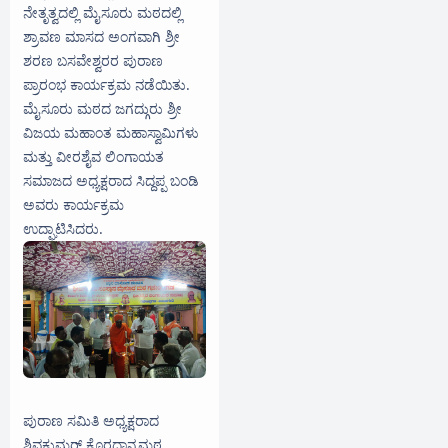
ನೇತೃತ್ವದಲ್ಲಿ ಮೈಸೂರು ಮಠದಲ್ಲಿ
ಶ್ರಾವಣ ಮಾಸದ ಅಂಗವಾಗಿ ಶ್ರೀ
ಶರಣ ಬಸವೇಶ್ವರರ ಪುರಾಣ
ಪ್ರಾರಂಭ ಕಾರ್ಯಕ್ರಮ ನಡೆಯಿತು.
ಮೈಸೂರು ಮಠದ ಜಗದ್ಗುರು ಶ್ರೀ
ವಿಜಯ ಮಹಾಂತ ಮಹಾಸ್ವಾಮಿಗಳು
ಮತ್ತು ವೀರಶೈವ ಲಿಂಗಾಯತ
ಸಮಾಜದ ಅಧ್ಯಕ್ಷರಾದ ಸಿದ್ದಪ್ಪ ಬಂಡಿ
ಅವರು ಕಾರ್ಯಕ್ರಮ
ಉದ್ಘಾಟಿಸಿದರು.
ಪುರಾಣ ಸಮಿತಿ ಅಧ್ಯಕ್ಷರಾದ
ಶಿವಕುಮರ್ ಕೊರಧಾನ್ಯಮಠ,