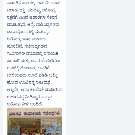
ಕಾಪಾಡಿಕೊಂಡರೇ, ಅದುವೇ ಒಂದು
ಬಲಾಡ್ಯ ಆಸ್ತಿ. ಮನುಷ್ಯ ಆರೋಗ್ಯ
ರಕ್ಷಣೆಗೆ ವಿವಿಧ ಆಹಾರಗಳ ಸೇವನೆ
ಮಾಡುತ್ತಾನೆ. ಆದ್ರೆ, ಗಜೇಂದ್ರಗಡದ
ಡಾಬಾವೊಂದರಲ್ಲಿ ಮನುಷ್ಯನ
ಆರೋಗ್ಯ ಹಾಳು ಮಾಡಲು
ಹೊರಟಿದೆ. ಗಜೇಂದ್ರಗಡದ
ಸುಖಸಾಗರ್ ಡಾಬಾದಲ್ಲಿ ವಿನಾಯಕ
ಜರತಾರಿ ಮತ್ತು ಅವರ ಬೆಂಬಲಿಗಲು
ಊಟಕ್ಕೆ ಹೋದಾಗ, ಅವರಿಗೆ
ಬೇರೆಯವರು ಊಟ ಮಾಡಿ ಬಿಟ್ಟು
ಹೋದ ಊಟವನ್ನ ನೀಡಿದ್ದಾರೆ.
ಅಲ್ಲದೇ, ಅದು ಕಲಬೆರಕೆ ಮಾಡಿರುವ
ಆಹಾರವನ್ನ ನೀಡಿದ್ದಾರೆ ಎನ್ನುವ
ಆರೋಪ ಕೇಳಿ ಬಂದಿದೆ.