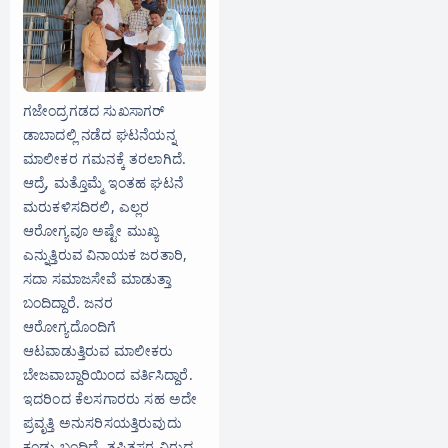
ಗಜೇಂದ್ರಗಡದ ಸುಖಸಾಗರ್
ಡಾಬಾದಲ್ಲಿ ನಡೆದ ಘಟನೆಯನ್ನ
ಮಾಲೀಕರ ಗಮನಕ್ಕೆ ತರಲಾಗಿದೆ.
ಆದ್ರೆ, ಮತ್ತೊಮ್ಮೆ ಇಂತಹ ಘಟನೆ
ಮರುಕಳಿಸದಿರಲಿ, ಎಲ್ಲರ
ಆರೋಗ್ಯವೂ ಅಷ್ಟೇ ಮುಖ್ಯ
ಎನ್ನುತ್ತಿರುವ ವಿನಾಯಕ ಜರತಾರಿ,
ಸದಾ ಸಮಾಜಸೇವೆ ಮಾಡುತ್ತಾ
ಬಂದಿದ್ದಾರೆ. ಜನರ
ಆರೋಗ್ಯದೊಂದಿಗೆ
ಆಟವಾಡುತ್ತಿರುವ ಮಾಲೀಕರು
ಬೇಜವಾಬ್ದಾರಿಯಿಂದ ವರ್ತಿಸಿದ್ದಾರೆ.
ಇದರಿಂದ ಕೆಲಸಗಾರರು ಸಹ ಅದೇ
ಪ್ರವೃತ್ತಿ ಅನುಸರಿಸಯತ್ತಿರುವುದು
ಕಂಡು ಬಂದಿದೆ. ತಪ್ಪಿತಸ್ತರ ವಿರುದ್ಧ