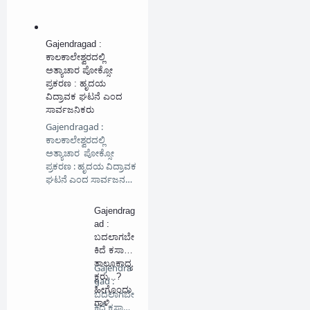
Gajendragad :
ಕಾಲಕಾಲೇಶ್ವರದಲ್ಲಿ
ಅತ್ಯಾಚಾರ ಪೋಕ್ಸೋ
ಪ್ರಕರಣ : ಹೃದಯ
ವಿದ್ರಾವಕ ಘಟನೆ ಎಂದ
ಸಾರ್ವಜನಿಕರು
Gajendragad :
ಕಾಲಕಾಲೇಶ್ವರದಲ್ಲಿ
ಅತ್ಯಾಚಾರ ಪೋಕ್ಸೋ
ಪ್ರಕರಣ : ಹೃದಯ ವಿದ್ರಾವಕ
ಘಟನೆ ಎಂದ ಸಾರ್ವಜನ…
Gajendrag
ad :
ಬದಲಾಗಬೇ
ಕಿದೆ ಕಸಾಪ
ತಾಲೂಕಾಧ್ಯ
Gajendra
ಕ್ಷರು...?
gad :
ಹೀಗೊಂದು
ಬದಲಾಗಬೇ
ಗಾಳಿ
ಕಿದೆ ಕಸಾಪ