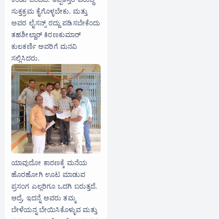
ಸುಕ್ತಕ್ರಮ ಕೈಗೊಳ್ಳಬೇಕು. ಮತ್ತು
ಅವರ ಲೈಸನ್ಸ್ ರದ್ದು ಪಡಿಸಬೇಕೆಂದು
ತಹಶೀಲ್ದಾರ್ ಕಿರಣಕುಮಾರ್
ಕುಲಕರ್ಣಿ ಅವರಿಗೆ ಮನವಿ
ಸಲ್ಲಿಸಿದರು.
ಯಾವುದೋ ಕಾರಣಕ್ಕೆ ಮನೆಯ
ಹೊರಹೋಗಿ ಊಟ ಮಾಡುವ
ಪ್ರಸಂಗ ಎಲ್ಲರಿಗೂ ಒದಗಿ ಬರುತ್ತದೆ.
ಆದ್ರೆ, ಇದನ್ನೆ ಅವರು ತಮ್ಮ
ಬೇಳೆಯನ್ನ ಬೇಯಿಸಿಕೊಳ್ಳುವ ಮತ್ತು