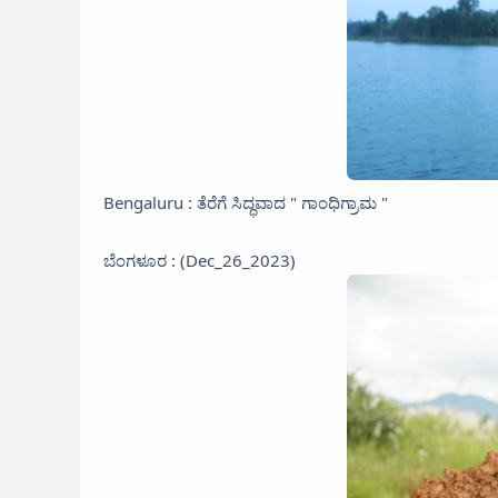
Bengaluru : ತೆರೆಗೆ ಸಿದ್ಧವಾದ " ಗಾಂಧಿಗ್ರಾಮ "
ಬೆಂಗಳೂರ : (Dec_26_2023)