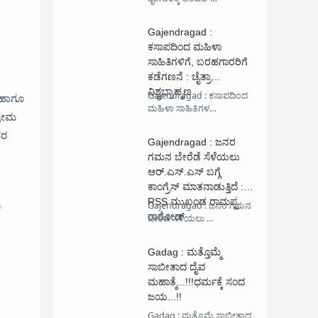
Gajendragad :
ಕಸಾಪದಿಂದ ಮಹಿಳಾ
ಸಾಹಿತಿಗಳಿಗೆ, ಬರಹಗಾರರಿಗೆ
ಕಡೆಗಣನೆ : ಚೈತ್ರಾ
ವಿಶ್ವಬ್ರಾಹ್ಮಣ
Gajendragad : ಕಸಾಪದಿಂದ
 ಹಾಗೂ
ಮಹಿಳಾ ಸಾಹಿತಿಗಳ…
್ರೇಮ
ವರ
Gajendragad : ಜನರ
ಗಮನ ಬೇರೆಡೆ ಸೆಳೆಯಲು
ಆರ್.ಎಸ್.ಎಸ್ ಬಗ್ಗೆ
ಕಾಂಗ್ರೆಸ್ ಮಾತನಾಡುತ್ತಿದೆ :
RSS ಮುಖಂಡ ರಾಮಪ್ಪ
Gajendragad : ಜನರ ಗಮನ
್
ರಾಠೋಡ್
ಬೇರೆಡೆ ಸೆಳೆಯಲು …
Gadag : ಮತ್ತೊಮ್ಮೆ‌
ಸಾಬೀತಾದ ದೈವ
ಮಹಾತ್ಮೆ...!!!ಧರ್ಮಕ್ಕೆ ಸಂದ
ಜಯ...!!
Gadag : ಮತ್ತೊಮ್ಮೆ‌ ಸಾಬೀತಾದ