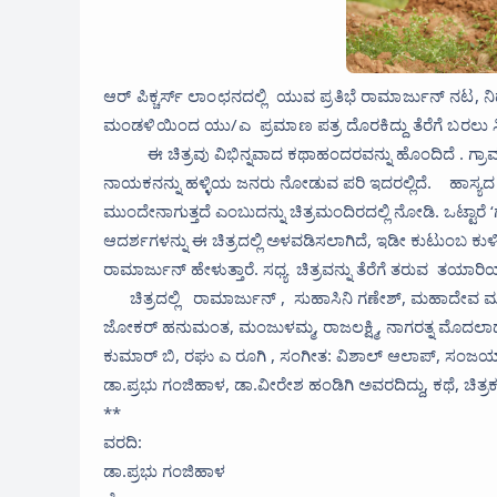
ಆರ್ ಪಿಕ್ಚರ್ಸ್ ಲಾಂಛನದಲ್ಲಿ ಯುವ ಪ್ರತಿಭೆ ರಾಮಾರ್ಜುನ್ ನಟ, ನಿರ
ಮಂಡಳಿಯಿಂದ ಯು/ಎ ಪ್ರಮಾಣ ಪತ್ರ ದೊರಕಿದ್ದು ತೆರೆಗೆ ಬರಲು ಸಿದ
ಈ ಚಿತ್ರವು ವಿಭಿನ್ನವಾದ ಕಥಾಹಂದರವನ್ನು ಹೊಂದಿದೆ . ಗ್ರಾಮ
ನಾಯಕನನ್ನು ಹಳ್ಳಿಯ ಜನರು ನೋಡುವ ಪರಿ ಇದರಲ್ಲಿದೆ. ಹಾಸ್ಯದ
ಮುಂದೇನಾಗುತ್ತದೆ ಎಂಬುದನ್ನು ಚಿತ್ರಮಂದಿರದಲ್ಲಿ ನೋಡಿ. ಒಟ್ಟಾರೆ
ಆದರ್ಶಗಳನ್ನು ಈ ಚಿತ್ರದಲ್ಲಿ ಅಳವಡಿಸಲಾಗಿದೆ, ಇಡೀ ಕುಟುಂಬ ಕ
ರಾಮಾರ್ಜುನ್ ಹೇಳುತ್ತಾರೆ. ಸಧ್ಯ ಚಿತ್ರವನ್ನು ತೆರೆಗೆ ತರುವ ತಯಾರಿಯ
ಚಿತ್ರದಲ್ಲಿ ರಾಮಾರ್ಜುನ್ , ಸುಹಾಸಿನಿ ಗಣೇಶ್, ಮಹಾದೇವ ಮೂರ್ತ
ಜೋಕರ್ ಹನುಮಂತ, ಮಂಜುಳಮ್ಮ, ರಾಜಲಕ್ಷ್ಮಿ, ನಾಗರತ್ನ ಮೊದಲಾದ
ಕುಮಾರ್ ಬಿ, ರಘು ಎ ರೂಗಿ , ಸಂಗೀತ: ವಿಶಾಲ್ ಆಲಾಪ್, ಸಂಜಯ್ 
ಡಾ.ಪ್ರಭು ಗಂಜಿಹಾಳ, ಡಾ.ವೀರೇಶ ಹಂಡಿಗಿ ಅವರದಿದ್ದು, ಕಥೆ, ಚಿತ
**
ವರದಿ:
ಡಾ.ಪ್ರಭು ಗಂಜಿಹಾಳ