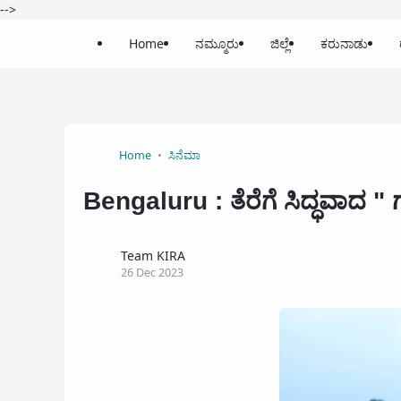
-->
Home
ನಮ್ಮೂರು
ಜಿಲ್ಲೆ
ಕರುನಾಡು
Home
ಸಿನೆಮಾ
Bengaluru : ತೆರೆಗೆ ಸಿದ್ಧವಾದ " 
Team KIRA
26 Dec 2023