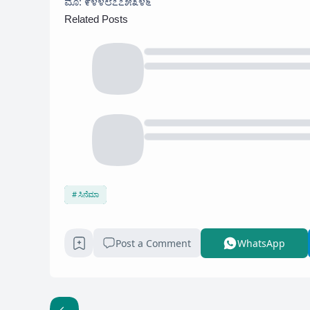
ಮೊ: ೯೪೪೮೭೭೫೩೪೬
Related Posts
ಸಿನೆಮಾ
Post a Comment
WhatsApp