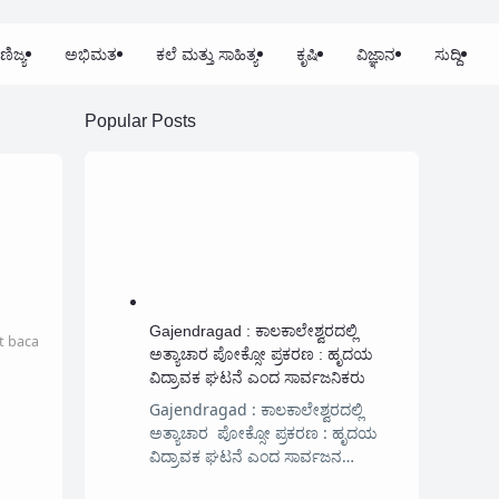
ಣಿಜ್ಯ
ಅಭಿಮತ
ಕಲೆ ಮತ್ತು ಸಾಹಿತ್ಯ
ಕೃಷಿ
ವಿಜ್ಞಾನ
ಸುದ್ದಿ
Popular Posts
Gajendragad : ಕಾಲಕಾಲೇಶ್ವರದಲ್ಲಿ
t baca
ಅತ್ಯಾಚಾರ ಪೋಕ್ಸೋ ಪ್ರಕರಣ : ಹೃದಯ
ವಿದ್ರಾವಕ ಘಟನೆ ಎಂದ ಸಾರ್ವಜನಿಕರು
Gajendragad : ಕಾಲಕಾಲೇಶ್ವರದಲ್ಲಿ
ಅತ್ಯಾಚಾರ ಪೋಕ್ಸೋ ಪ್ರಕರಣ : ಹೃದಯ
ವಿದ್ರಾವಕ ಘಟನೆ ಎಂದ ಸಾರ್ವಜನ…