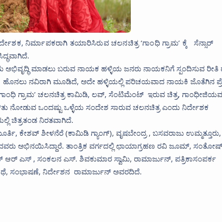
್ದೇಶಕ, ನಿರ್ಮಾಪಕರಾಗಿ ತಯಾರಿಸಿರುವ ಚಲನಚಿತ್ರ ‘ಗಾಂಧಿ ಗ್ರಾಮ’ ಕ್ಕೆ ಸೆನ್ಸಾರ್
್ಧವಾಗಿದೆ.
 ಅಭಿವೃದ್ಧಿ ಮಾಡಲು ಬರುವ ನಾಯಕ ಹಳ್ಳಿಯ ಜನರು ನಾಯಕನಿಗೆ ಸ್ಪಂದಿಸುವ ರೀತಿ
 ಹೊನಲು ನವಿರಾಗಿ ಮೂಡಿದೆ, ಅದೇ ಹಳ್ಳಿಯಲ್ಲಿ ಪರಿಚಯವಾದ ನಾಯಕಿ ಜೊತೆಗಿನ ಪ
 ‘ಗಾಂಧಿ ಗ್ರಾಮ’ ಚಲನಚಿತ್ರ ಕಾಮಿಡಿ, ಲವ್, ಸೆಂಟಿಮೆಂಟ್ ಇರುವ ಚಿತ್ರ, ಗಾಂಧೀಜಿಯ
ುಳಿತು ನೋಡುವ ಒಂದಷ್ಟು ಒಳ್ಳೆಯ ಸಂದೇಶ ಸಾರುವ ಚಲನಚಿತ್ರ ಎಂದು ನಿರ್ದೇಶಕ
ಲ್ಲಿ ಚಿತ್ರತಂಡ ನಿರತವಾಗಿದೆ.
ಿ, ಕೇಶವ್ ಶೀಳನೆರೆ (ಕಾಮಿಡಿ ಗ್ಯಾಂಗ್), ವೃಷಬೇಂದ್ರ , ಬಸವರಾಜು ಉಮ್ಮತ್ತೂರು,
ವರು ಅಭಿನಯಿಸಿದ್ದಾರೆ. ತಾಂತ್ರಿಕ ವರ್ಗದಲ್ಲಿ ಛಾಯಾಗ್ರಹಣ ರವಿ ಜೂಮ್, ಸಂತೋಷ
ಆರ್ ಎಸ್ , ಸಂಕಲನ ಎಸ್. ಶಿವಕುಮಾರ ಸ್ವಾಮಿ, ರಾಮಾರ್ಜುನ್, ಪತ್ರಿಕಾಸಂಪರ್ಕ
್ರಕಥೆ, ಸಂಭಾಷಣೆ, ನಿರ್ದೇಶನ ರಾಮಾರ್ಜುನ್ ಅವರದಿದೆ.