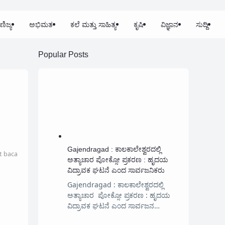
ಣಿಜ್ಯ
ಅಭಿಮತ
ಕಲೆ ಮತ್ತು ಸಾಹಿತ್ಯ
ಕೃಷಿ
ವಿಜ್ಞಾನ
ಸುದ್ದಿ
Popular Posts
Gajendragad : ಕಾಲಕಾಲೇಶ್ವರದಲ್ಲಿ
t baca
ಅತ್ಯಾಚಾರ ಪೋಕ್ಸೋ ಪ್ರಕರಣ : ಹೃದಯ
ವಿದ್ರಾವಕ ಘಟನೆ ಎಂದ ಸಾರ್ವಜನಿಕರು
Gajendragad : ಕಾಲಕಾಲೇಶ್ವರದಲ್ಲಿ
ಅತ್ಯಾಚಾರ ಪೋಕ್ಸೋ ಪ್ರಕರಣ : ಹೃದಯ
ವಿದ್ರಾವಕ ಘಟನೆ ಎಂದ ಸಾರ್ವಜನ…