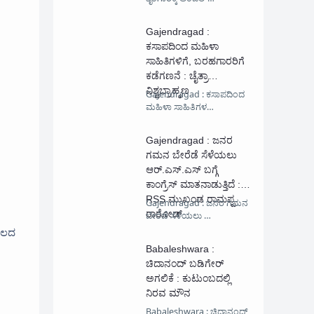
Gajendragad :
ಕಸಾಪದಿಂದ ಮಹಿಳಾ
ಸಾಹಿತಿಗಳಿಗೆ, ಬರಹಗಾರರಿಗೆ
ಕಡೆಗಣನೆ : ಚೈತ್ರಾ
ವಿಶ್ವಬ್ರಾಹ್ಮಣ
Gajendragad : ಕಸಾಪದಿಂದ
ಮಹಿಳಾ ಸಾಹಿತಿಗಳ…
Gajendragad : ಜನರ
ಗಮನ ಬೇರೆಡೆ ಸೆಳೆಯಲು
ಆರ್.ಎಸ್.ಎಸ್ ಬಗ್ಗೆ
ಕಾಂಗ್ರೆಸ್ ಮಾತನಾಡುತ್ತಿದೆ :
RSS ಮುಖಂಡ ರಾಮಪ್ಪ
Gajendragad : ಜನರ ಗಮನ
ರಾಠೋಡ್
ಬೇರೆಡೆ ಸೆಳೆಯಲು …
ಂಗಲದ
Babaleshwara :
ಚಿದಾನಂದ್ ಬಡಿಗೇರ್
ಅಗಲಿಕೆ : ಕುಟುಂಬದಲ್ಲಿ
ನಿರವ ಮೌನ
Babaleshwara : ಚಿದಾನಂದ್