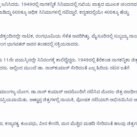
ಲ್ಲಿ ಜನಿಸಿದರು. 1949ರಲ್ಲಿ ನಾಗಕನ್ನಿಕೆ ಸಿನಿಮಾದಲ್ಲಿ ಸಖಿಯ ಪಾತ್ರದ ಮೂಲಕ ಚಂದನ
ದು 600ಕ್ಕೂ ಅಧಿಕ ಸಿನಿಮಾಗಳಲ್ಲಿ ನಟಿದ್ದಾರೆ. ಕನ್ನಡದಲ್ಲಿಯೇ 400ಕ್ಕೂ ಹೆಚ್ಚು
ಿ. ಚಿಕ್ಕಂದಿನಲ್ಲೇ ನಾಟಕ, ರಂಗಭೂಮಿಯ ಸೆಳೆತ ಅವರಿಗಿತ್ತು. ಮೈಸೂರಿನಲ್ಲಿ ಸುಬ್ಬಯ್ಯ ನಾಯ
ಂಗ ಭಾಗವತರ್‌ ಅವರ ತಂಡದಲ್ಲಿ ಸಕ್ರಿಯರಾದರು.
ನೇ ವಯಸ್ಸಿನಲ್ಲೇ ಸಿನಿರಂಗಕ್ಕೆ ಕಾಲಿಟ್ಟಿದ್ದರು. 1949ರಲ್ಲಿ ತೆರೆಕಂಡ ನಾಗಕನ್ನಿಕಾ ಚಿತ್ರ
ು. ಅಲ್ಲಿಂದ ಮುಂದೆ ಡಾ. ರಾಜ್‌ಕುಮಾರ್‌ ಸೇರಿದಂತೆ ಎಲ್ಲ ಹಿರಿಯ ನಟರ ಜತೆಗೆ
ಡ ಮಾಂಗಲ್ಯ ಯೋಗ. ಡಾ.ರಾಜ್ ಕುಮಾರ್ ಅವರೊಂದಿಗೆ ನಟಿಸಿದ ಮೊದಲ ಚಿತ್ರ ರಣಧೀ
ನಪ್ರಿಯವಾಯಿತು. ಅಣ್ಣಾವ್ರ ಚಿತ್ರಗಳಲ್ಲಿ ನಾಯಕಿ, ಪೋಷಕ ನಟಿಯಾಗಿ ಅಭಿನಯಿಸಿದ 
, ಕನ್ಯಾರತ್ನ, ಕುಲವಧು, ವೀರ ಕೇಸರಿ, ಮನ ಮೆಚ್ಚಿದ ಮಡದಿ ಸೇರಿದಂತೆ ಹಲವು ಚಿತ್ರಗಳ