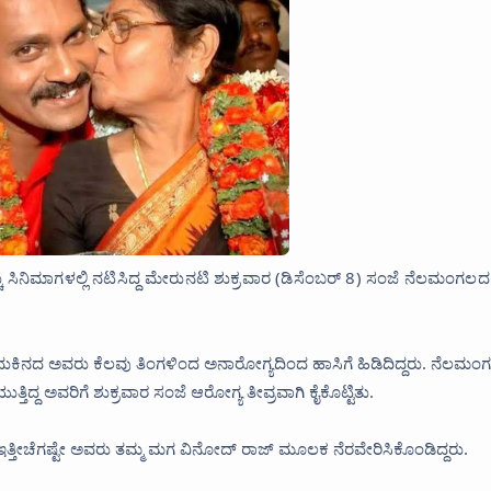
ು ಸಿನಿಮಾಗಳಲ್ಲಿ ನಟಿಸಿದ್ದ ಮೇರುನಟಿ ಶುಕ್ರವಾರ (ಡಿಸೆಂಬರ್‌ 8) ಸಂಜೆ ನೆಲಮಂಗಲದ
ುಕಿನದ ಅವರು ಕೆಲವು ತಿಂಗಳಿಂದ ಅನಾರೋಗ್ಯದಿಂದ ಹಾಸಿಗೆ ಹಿಡಿದಿದ್ದರು. ನೆಲಮ
ತಿದ್ದ ಅವರಿಗೆ ಶುಕ್ರವಾರ ಸಂಜೆ ಆರೋಗ್ಯ ತೀವ್ರವಾಗಿ ಕೈಕೊಟ್ಟಿತು.
ತ್ತೀಚೆಗಷ್ಟೇ ಅವರು ತಮ್ಮ ಮಗ ವಿನೋದ್‌ ರಾಜ್‌ ಮೂಲಕ ನೆರವೇರಿಸಿಕೊಂಡಿದ್ದರು.