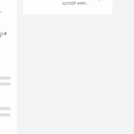
ಪುರಸಭೆಗೆ ಆಡಳಿ…
,
್ಯಂತ