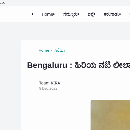
-->
Home
ನಮ್ಮೂರು
ಜಿಲ್ಲೆ
ಕರುನಾಡು
Home
ಸಿನೆಮಾ
Bengaluru : ಹಿರಿಯ ನಟಿ ಲೀಲಾ
Team KIRA
8 Dec 2023