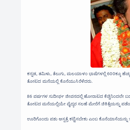
ಕನ್ನಡ, ತಮಿಳು, ತೆಲುಗು, ಮಲಯಾಳಂ ಭಾಷೆಗಳಲ್ಲಿ 600ಕ್ಕೂ ಹೆಚ್ಚ
ತೋಟದ ಮನೆಯಲ್ಲಿ ಕೊನೆಯುಸಿರೆಳೆದರು.
86 ವರ್ಷಗಳ ಸುದೀರ್ಘ ಜೀವನದಲ್ಲಿ ಹೋರಾಟದ ಕೆಚ್ಚಿನಿಂದಲೇ ಬದ
ತೋಟದ ಮನೆಯಲ್ಲಿಯೇ ವೈದ್ಯರ ಸಲಹೆ ಮೇರೆಗೆ ಚಿಕಿತ್ಸೆಯನ್ನು ಪಡೆಯುತ್
ಊರಿಗೊಂದು ಪಶು ಆಸ್ಪತ್ರೆ ಕಟ್ಟಿಸಬೇಕು ಎಂಬ ಕೊನೆಯಾಸೆಯನ್ನು ಇ