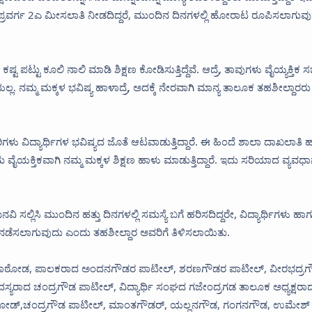
ೆ ಪ್ರವರ್ಗ 2ಎ ಮೀಸಲಾತಿ ನೀಡದಿದ್ದರೆ, ಮುಂದಿನ ದಿನಗಳಲ್ಲಿ ಹೋರಾಟ ರೂಪಿಸಲಾಗುವ
ಪಟ್ಟು ಕೂಲಿ ನಾಲಿ ಮಾಡಿ ಶಿಕ್ಷಣ ಕೋಡಿಸುತ್ತಿದ್ದೆವೆ. ಆದ್ರೆ, ತಾವುಗಳು ವೈಯ್ಯಕ್ತಿಕ
 ನಮ್ಮ ಮಕ್ಕಳ ಭವಿಷ್ಯ ಹಾಳಾದ್ರೆ, ಅದಕ್ಕೆ ನೇರವಾಗಿ ಮಾನ್ಯ ತಾಲೂಕ ತಹಶೀಲ್ದಾರರು
ವಿದ್ಯಾರ್ಥಿಗಳ ಭವಿಷ್ಯದ ಜೊತೆ ಆಟವಾಡುತ್ತಿದ್ದಾರೆ. ಈ ಹಿಂದೆ ಶಾಲಾ ದಾಖಲಾತಿ 
ು ವೈಯಕ್ತಿಕವಾಗಿ ನಮ್ಮ ಮಕ್ಕಳ ಶಿಕ್ಷಣ ಹಾಳು ಮಾಡುತ್ತಿದ್ದಾರೆ. ಇದು ಸರಿಯಾದ ವ್ಯವಧಾ
ಸಲ್ಲಿಸಿ ಮುಂದಿನ ಹತ್ತು ದಿನಗಳಲ್ಲಿ ಸಮಸ್ಯೆ ಬಗೆ ಹರಿಸದಿದ್ದರೇ, ವಿದ್ಯಾರ್ಥಿಗಳು ಹಾ
ಡೆಸಲಾಗುವುದು ಎಂದು ತಹಶೀಲ್ದಾರ ಅವರಿಗೆ ತಿಳಿಸಲಾಯಿತು.
ಂದ್ರು ರಾಠೋಡ, ಪಾಲಕರಾದ ಅಂದನಗೌಡರ ಪಾಟೀಲ್, ಶರಣಗೌಡರ ಪಾಟೀಲ್, ವೀರಭದ್ರ
ಯರಾದ ಚಂದ್ರಗೌಡ ಪಾಟೀಲ್, ವಿದ್ಯಾರ್ಥಿ ಸಂಘದ ಗಜೇಂದ್ರಗಡ ತಾಲೂಕ ಅಧ್ಯಕ್ಷರಾ
ಾಠೋಡ್,ಚಂದ್ರಗೌಡ ಪಾಟೀಲ್, ಮಾಂತಗೌಡರ್, ಯಲ್ಲನಗೌಡ, ಗಂಗನಗೌಡ, ಉಮೇಶ್