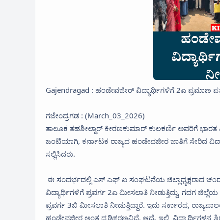
Gajendragad : ಹಂಡೇವಜೀರ್ ವಿದ್ಯಾರ್ಥಿಗಳಿಗೆ 2ಎ ಪ್ರಮಾಣ ಪ
ಗಜೇಂದ್ರಗಡ : (March_03_2026)
ತಾಲೂಕ ತಹಶೀಲ್ದಾರ್ ಕೀರಣಕುಮಾರ್ ಕುಲಕರ್ಣಿ ಅವರಿಗೆ ಭಾರತ ವ
ಜಂಟಿಯಾಗಿ, ಕರ್ನಾಟಕ ರಾಜ್ಯದ ಹಂಡೇವಜೀರ ಜಾತಿಗೆ ಸೇರಿದ ವಿದ್ಯಾ
ಸಲ್ಲಿಸಿದರು.
ಈ ಸಂದರ್ಭದಲ್ಲಿ ಎಸ್ ಎಫ್ ಐ ಸಂಘಟನೆಯ ಜಿಲ್ಲಾಧ್ಯಕ್ಷರಾದ ಚಂದ
ವಿದ್ಯಾರ್ಥಿಗಳಿಗೆ ಪ್ರವರ್ಗ 2ಎ ಮೀಸಲಾತಿ ನೀಡುತ್ತಿದ್ದು, ಗದಗ ಜಿಲ
ಪ್ರವರ್ಗ 3ಬಿ ಮೀಸಲಾತಿ ನೀಡುತ್ತಿದ್ದಾರೆ. ಇದು ಸರ್ಕಾರದ, ರಾಜ್ಯಪಾಲರ
ಹಂಡೇವಜೀರ ಅಂತ ದೃಢಿಕರಣವಿದೆ. ಆದ್ರೆ, ಇಲ್ಲಿ ವಿದ್ಯಾರ್ಥಿಗಳನ್ನ ಶಿ