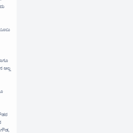
ುದು
 ಸಬೂಬು
ಹಾಗೂ
ನ ಅಲ್ಲ
ಗೂ
ಗೌಡರ
ದ
 ಗೌಡ,