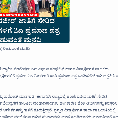
ತ್ರ ನೀಡುವಂತೆ ಮನವಿ
ಿದ್ಯಾರ್ಥಿ ಫೆಡರೇಷನ್ ಎಸ್ ಎಫ್ ಐ ಸಂಘಟನೆ ಹಾಗೂ ವಿದ್ಯಾರ್ಥಿಗಳ ಪಾಲಕರು
ರ್ಥಿಗಳಿಗೆ ಪ್ರವರ್ಗ 2ಎ ಮೀಸಲಾತಿ ಜಾತಿ ಪ್ರಮಾಣ ಪತ್ರ ಒದಗಿಸಬೇಕೆಂದು ಆಗ್ರಹಿಸಿ
್ರು ರಾಠೋಡ್ ಮಾತನಾಡಿ, ಈಗಾಗಲೇ ರಾಜ್ಯದಲ್ಲಿ ಹಂಡೇವಜೀರ ಜಾತಿಗೆ ಸೇರಿದ
್ಲೆಯ ಗಜೇಂದ್ರಗಡ ತಾಲೂಕು ದಂಡಾಧಿಕಾರಿಗಳು ಹುಸಿಕಾರಣ ಹೇಳಿ ಅರ್ಜಿಗಳನ್ನು ತಿರಸ್ಕರಿಸಿ
 ಆದೇಶಗಳನ್ನು ಗಾಳಿಗೆ ತೂರುತ್ತಿದ್ದಾರೆ. ಪ್ರಸ್ತುತ ವಿದ್ಯಾರ್ಥಿಗಳ ಶಾಲಾ ದಾಖಲಾತಿಯಲ್ಲಿ
ಕ್ಷಣದಿಂದ ವಂಚಿತರನ್ನಾಗಿಸುವ ಹುನ್ನಾರವನ್ನು ಮಾನ್ಯ ತಹಶೀಲ್ದಾರರು ಮಾಡುತ್ತಿದ್ದಾರೆ ಇದ