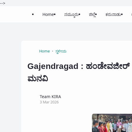
-->
Home
ನಮ್ಮೂರು
ಜಿಲ್ಲೆ
ಕರುನಾಡು
Home
ಸ್ಥಳೀಯ
Gajendragad : ಹಂಡೇವಜೀರ್ ವಿದ
ಮನವಿ
Team KIRA
3 Mar 2026