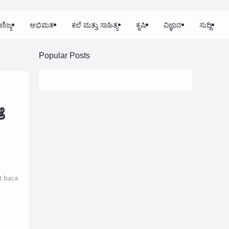
ಣಿಜ್ಯ
ಅಭಿಮತ
ಕಲೆ ಮತ್ತು ಸಾಹಿತ್ಯ
ಕೃಷಿ
ವಿಜ್ಞಾನ
ಸುದ್ದಿ
Popular Posts
ೆ
t baca