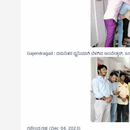
Gajendragad : ದಮನಿತರ ಧ್ವನಿಯಾಗಿ ಬೆಳಗಿದ ಅಂಬೇಡ್ಕರ್, ಜ
ಗಜೇಂದ್ರಗಡ: (Dec_06_2023)