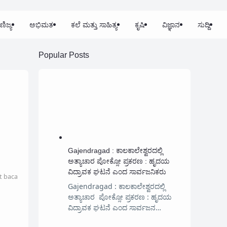
ಣಿಜ್ಯ
ಅಭಿಮತ
ಕಲೆ ಮತ್ತು ಸಾಹಿತ್ಯ
ಕೃಷಿ
ವಿಜ್ಞಾನ
ಸುದ್ದಿ
Popular Posts
Gajendragad : ಕಾಲಕಾಲೇಶ್ವರದಲ್ಲಿ
ಅತ್ಯಾಚಾರ ಪೋಕ್ಸೋ ಪ್ರಕರಣ : ಹೃದಯ
ವಿದ್ರಾವಕ ಘಟನೆ ಎಂದ ಸಾರ್ವಜನಿಕರು
t baca
Gajendragad : ಕಾಲಕಾಲೇಶ್ವರದಲ್ಲಿ
ಅತ್ಯಾಚಾರ ಪೋಕ್ಸೋ ಪ್ರಕರಣ : ಹೃದಯ
ವಿದ್ರಾವಕ ಘಟನೆ ಎಂದ ಸಾರ್ವಜನ…