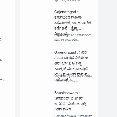
Gajendragad :
ಕಸಾಪದಿಂದ ಮಹಿಳಾ
ಸಾಹಿತಿಗಳಿಗೆ, ಬರಹಗಾರರಿಗೆ
ಕಡೆಗಣನೆ : ಚೈತ್ರಾ
ವಿಶ್ವಬ್ರಾಹ್ಮಣ
Gajendragad : ಕಸಾಪದಿಂದ
ು.
ಮಹಿಳಾ ಸಾಹಿತಿಗಳ…
Gajendragad : ಜನರ
ಗಮನ ಬೇರೆಡೆ ಸೆಳೆಯಲು
ವರ
ಆರ್.ಎಸ್.ಎಸ್ ಬಗ್ಗೆ
ಕಾಂಗ್ರೆಸ್ ಮಾತನಾಡುತ್ತಿದೆ :
RSS ಮುಖಂಡ ರಾಮಪ್ಪ
Gajendragad : ಜನರ ಗಮನ
ದು
ರಾಠೋಡ್
ಬೇರೆಡೆ ಸೆಳೆಯಲು …
Babaleshwara :
ಚಿದಾನಂದ್ ಬಡಿಗೇರ್
ಅಗಲಿಕೆ : ಕುಟುಂಬದಲ್ಲಿ
ನಿರವ ಮೌನ
Babaleshwara : ಚಿದಾನಂದ್