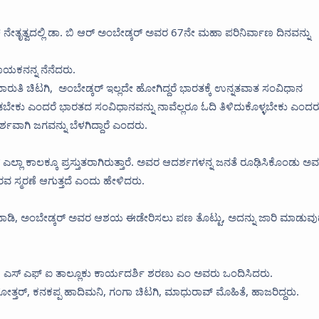
 ನೇತೃತ್ವದಲ್ಲಿ ಡಾ. ಬಿ ಆರ್ ಅಂಬೇಡ್ಕರ್ ಅವರ 67ನೇ ಮಹಾ ಪರಿನಿರ್ವಾಣ ದಿನವನ್ನು
ಾಯಕನನ್ನ ನೆನೆದರು.
ುತಿ ಚಿಟಗಿ, ಅಂಬೇಡ್ಕರ್ ಇಲ್ಲದೇ ಹೋಗಿದ್ದರೆ ಭಾರತಕ್ಕೆ ಉನ್ನತವಾತ ಸಂವಿಧಾನ
ಮಾಡಬೇಕು ಎಂದರೆ ಭಾರತದ ಸಂವಿಧಾನವನ್ನು ನಾವೆಲ್ಲರೂ ಓದಿ ತಿಳಿದುಕೊಳ್ಳಬೇಕು ಎಂದರ
ವಾಗಿ ಜಗವನ್ನು ಬೆಳಗಿದ್ದಾರೆ ಎಂದರು.
ಾ ಕಾಲಕ್ಕೂ ಪ್ರಸ್ತುತರಾಗಿರುತ್ತಾರೆ. ಅವರ ಆದರ್ಶಗಳನ್ನ ಜನತೆ ರೂಢಿಸಿಕೊಂಡು ಅ
ವ ಸ್ಮರಣೆ ಆಗುತ್ತದೆ ಎಂದು ಹೇಳಿದರು.
ಾಡಿ, ಅಂಬೇಡ್ಕರ್ ಅವರ ಆಶಯ ಈಡೇರಿಸಲು ಪಣ ತೊಟ್ಟು, ಅದನ್ನು ಜಾರಿ ಮಾಡುವು
ಿದ್ರೆ, ಎಸ್ ಎಫ್ ಐ ತಾಲ್ಲೂಕು ಕಾರ್ಯದರ್ಶಿ ಶರಣು ಎಂ ಅವರು ಒಂದಿಸಿದರು.
ತ್ತರ್, ಕನಕಪ್ಪ ಹಾದಿಮನಿ, ಗಂಗಾ ಚಿಟಗಿ, ಮಾಧುರಾವ್ ಮೊಹಿತೆ, ಹಾಜರಿದ್ದರು.