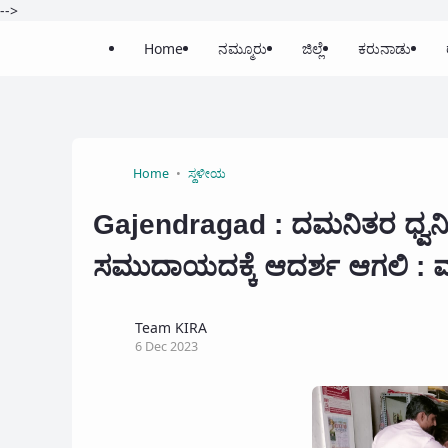
-->
Home
ನಮ್ಮೂರು
ಜಿಲ್ಲೆ
ಕರುನಾಡು
Home
ಸ್ಥಳೀಯ
Gajendragad : ದಮನಿತರ ಧ್ವನಿ
ಸಮುದಾಯದಕ್ಕೆ ಆದರ್ಶ ಆಗಲಿ : ಮ
Team KIRA
6 Dec 2023