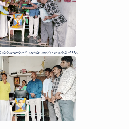
ನ ಸಮುದಾಯದಕ್ಕೆ ಆದರ್ಶ ಆಗಲಿ : ಮಾರುತಿ ಚಿಟಗಿ