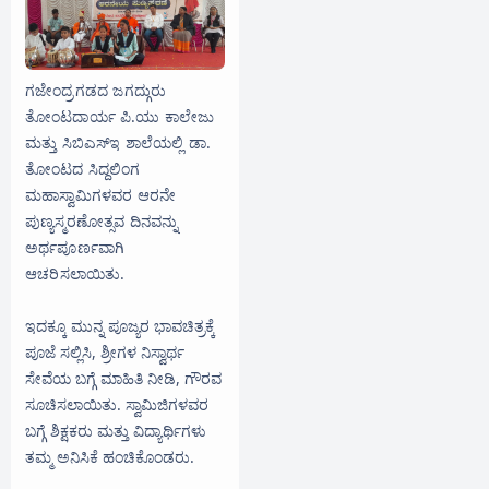
ಗಜೇಂದ್ರಗಡದ ಜಗದ್ಗುರು
ತೋಂಟದಾರ್ಯ ಪಿ.ಯು ಕಾಲೇಜು
ಮತ್ತು ಸಿಬಿಎಸ್‌ಇ ಶಾಲೆಯಲ್ಲಿ ಡಾ.
ತೋಂಟದ ಸಿದ್ದಲಿಂಗ
ಮಹಾಸ್ವಾಮಿಗಳವರ ಆರನೇ
ಪುಣ್ಯಸ್ಮರಣೋತ್ಸವ ದಿನವನ್ನು
ಅರ್ಥಪೂರ್ಣವಾಗಿ
ಆಚರಿಸಲಾಯಿತು.
ಇದಕ್ಕೂ ಮುನ್ನ ಪೂಜ್ಯರ ಭಾವಚಿತ್ರಕ್ಕೆ
ಪೂಜೆ ಸಲ್ಲಿಸಿ, ಶ್ರೀಗಳ ನಿಸ್ವಾರ್ಥ
ಸೇವೆಯ ಬಗ್ಗೆ ಮಾಹಿತಿ ನೀಡಿ, ಗೌರವ
ಸೂಚಿಸಲಾಯಿತು. ಸ್ವಾಮಿಜಿಗಳವರ
ಬಗ್ಗೆ ಶಿಕ್ಷಕರು ಮತ್ತು ವಿದ್ಯಾರ್ಥಿಗಳು
ತಮ್ಮ ಅನಿಸಿಕೆ ಹಂಚಿಕೊಂಡರು.