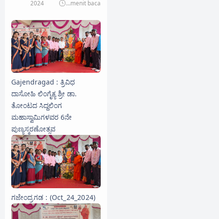
2024
...
menit baca
Gajendragad : ತ್ರಿವಿಧ
ದಾಸೋಹಿ ಲಿಂಗೈಕ್ಯ ಶ್ರೀ ಡಾ.
ತೋಂಟದ ಸಿದ್ದಲಿಂಗ
ಮಹಾಸ್ವಾಮಿಗಳವರ 6ನೇ
ಪುಣ್ಯಸ್ಮರಣೋತ್ಸವ
ಗಜೇಂದ್ರಗಡ : (Oct_24_2024)