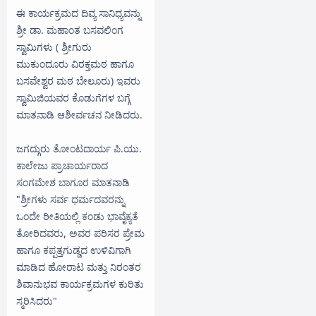
ಈ ಕಾರ್ಯಕ್ರಮದ ದಿವ್ಯ ಸಾನಿಧ್ಯವನ್ನು
ಶ್ರೀ ಡಾ. ಮಹಾಂತ ಬಸವಲಿಂಗ
ಸ್ವಾಮಿಗಳು ( ಶ್ರೀಗುರು
ಮುಕುಂದೂರು ವಿರಕ್ತಮಠ ಹಾಗೂ
ಬಸವೇಶ್ವರ ಮಠ ಬೇಲೂರು) ಇವರು
ಸ್ವಾಮಿಜಿಯವರ ಕೊಡುಗೆಗಳ ಬಗ್ಗೆ
ಮಾತನಾಡಿ ಆಶೀರ್ವಚನ ನೀಡಿದರು.
ಜಗದ್ಗುರು ತೋಂಟದಾರ್ಯ ಪಿ.ಯು.
ಕಾಲೇಜು ಪ್ರಾಚಾರ್ಯರಾದ
ಸಂಗಮೇಶ ಬಾಗೂರ ಮಾತನಾಡಿ
"ಶ್ರೀಗಳು ಸರ್ವ ಧರ್ಮದವರನ್ನು
ಒಂದೇ ರೀತಿಯಲ್ಲಿ ಕಂಡು ಭಾವೈಕ್ಯತೆ
ತೋರಿದವರು, ಅವರ ಪರಿಸರ ಪ್ರೇಮ
ಹಾಗೂ ಕಪ್ಪತ್ತಗುಡ್ಡದ ಉಳಿವಿಗಾಗಿ
ಮಾಡಿದ ಹೋರಾಟ ಮತ್ತು ನಿರಂತರ
ಶಿವಾನುಭವ ಕಾರ್ಯಕ್ರಮಗಳ ಕುರಿತು
ಸ್ಮರಿಸಿದರು"