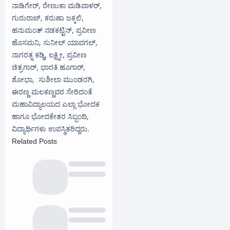
ನಾಡಿಗೇರ್, ರೇಣುಕಾ ಮಡಿವಾಳರ್,
ಗುರುರಾಜ್, ಕರುಣಾ ಜಕ್ಕಲಿ,
ಹನುಮಂತ್ ನಡಕಟ್ಟಿನ್, ಪ್ರವೀಣ
ಹೊಸಮನಿ, ಸುನೀಲ್ ಯಾವಗಲ್,
ನಾಗರತ್ನ ಕಡ್ಡಿ, ಲಕ್ಷ್ಮೀ, ಪ್ರವೀಣ
ಚಿತ್ರಗಾರ್, ಭಾರತಿ ಹೂಗಾರ್,
ಶೋಭಾ, ಸುಶೀಲಾ ಮುಂಡರಗಿ,
ಈರಣ್ಣ ಮಲಕಣ್ಣವರ ಸೇರಿದಂತೆ
ಮಹಾವಿದ್ಯಾಲಯದ ಎಲ್ಲಾ ಭೋದಕ
ಹಾಗೂ ಭೋದಕೇತರ ಸಿಬ್ಬಂದಿ,
ವಿದ್ಯಾರ್ಥಿಗಳು ಉಪಸ್ಥಿತರಿದ್ದರು.
Related Posts