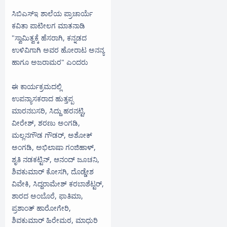
ಸಿಬಿಎಸ್ಇ ಶಾಲೆಯ ಪ್ರಾಚಾರ್ಯೆ
ಕವಿತಾ ಪಾಟೀಲಗ ಮಾತನಾಡಿ
"ಸ್ವಾಮಿತ್ವಕ್ಕೆ ಹೆಸರಾಗಿ, ಕನ್ನಡದ
ಉಳಿವಿಗಾಗಿ ಅವರ ಹೋರಾಟ ಅನನ್ಯ
ಹಾಗೂ ಅಜರಾಮರ" ಎಂದರು
ಈ ಕಾರ್ಯಕ್ರಮದಲ್ಲಿ
ಉಪನ್ಯಾಸಕರಾದ ಹುತ್ತಪ್ಪ
ಮಾರನಬಸರಿ, ಸಿದ್ದು ಹರನಟ್ಟಿ,
ವೀರೇಶ್, ಶರಣು ಅಂಗಡಿ,
ಮಲ್ಲನಗೌಡ ಗೌಡರ್, ಅಶೋಕ್
ಅಂಗಡಿ, ಅಭಿಲಾಷಾ ಗಂಜಿಹಾಳ್,
ಶೃತಿ ನಡಕಟ್ಟಿನ್, ಆನಂದ್ ಜೂಚನಿ,
ಶಿವಕುಮಾರ್ ಕೋಸಗಿ, ದೊಡ್ಡೇಶ
ವಿವೇಕಿ, ಸಿದ್ದರಾಮೇಶ್ ಕರಬಾಶೆಟ್ಟರ್,
ಶಾರದ ಅಂಬೊರೆ, ಫಾತಿಮಾ,
ಪ್ರಶಾಂತ್ ಹಾರೋಗೇರಿ,
ಶಿವಕುಮಾರ್ ಹಿರೇಮಠ, ಮಾಧುರಿ