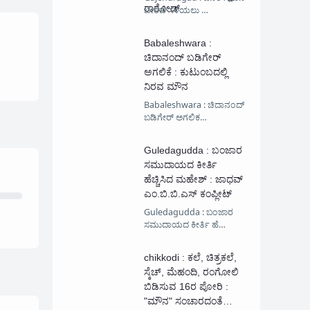
ರಾಠೋಡ್
ಬೇರೆಡೆ ಸೆಳೆಯಲು …
Babaleshwara :
ಚಿದಾನಂದ್ ಬಡಿಗೇರ್
ಅಗಲಿಕೆ : ಕುಟುಂಬದಲ್ಲಿ
ನಿರವ ಮೌನ
Babaleshwara : ಚಿದಾನಂದ್
ಬಡಿಗೇರ್ ಅಗಲಿಕ…
Guledagudda : ಬಂಜಾರ
ಸಮುದಾಯದ ಕೀರ್ತಿ
ಹೆಚ್ಚಿಸಿದ ಮಹೇಶ್ : ಜಾಧವ್
ಎಂ.ಬಿ.ಬಿ.ಎಸ್ ಕಂಪ್ಲೀಟ್
Guledagudda : ಬಂಜಾರ
ಸಮುದಾಯದ ಕೀರ್ತಿ ಹೆ…
chikkodi : ಕಲೆ, ಚಿತ್ರಕಲೆ,
ಸ್ಕೆಚ್, ಮೆಹಂದಿ, ರಂಗೋಲಿ
ಬಿಡಿಸುವ 16ರ ಪೋರಿ :
"ಮೌನ" ಸಂಚಾರದಂತೆ