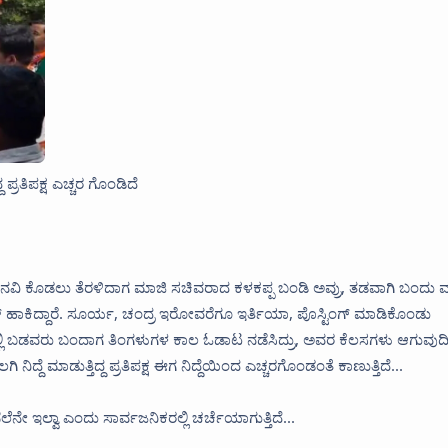
ಪ್ರತಿಪಕ್ಷ ಎಚ್ಚರ ಗೊಂಡಿದೆ
ೆ ಮನವಿ ಕೊಡಲು ತೆರಳಿದಾಗ ಮಾಜಿ ಸಚಿವರಾದ ಕಳಕಪ್ಪ ಬಂಡಿ ಅವ್ರು, ತಡವಾಗಿ ಬಂದು
ಜ್ ಹಾಕಿದ್ದಾರೆ. ಸೂರ್ಯ, ಚಂದ್ರ ಇರೋವರೆಗೂ ಇರ್ತಿಯಾ, ಪೊಸ್ಟಿಂಗ್ ಮಾಡಿಕೊಂಡು
ಿಯಲ್ಲಿ ಬಡವರು ಬಂದಾಗ ತಿಂಗಳುಗಳ‌ ಕಾಲ ಓಡಾಟ ನಡೆಸಿದ್ರು, ಅವರ ಕೆಲಸಗಳು ಆಗುವುದಿಲ
ದ್ದೆ ಮಾಡುತ್ತಿದ್ದ ಪ್ರತಿಪಕ್ಷ ಈಗ ನಿದ್ದೆಯಿಂದ ಎಚ್ಚರಗೊಂಡಂತೆ ಕಾಣುತ್ತಿದೆ...
್ವಾ‌‌‌‌‌‌‌ ಎಂದು ಸಾರ್ವಜನಿಕರಲ್ಲಿ ಚರ್ಚೆಯಾಗುತ್ತಿದೆ...