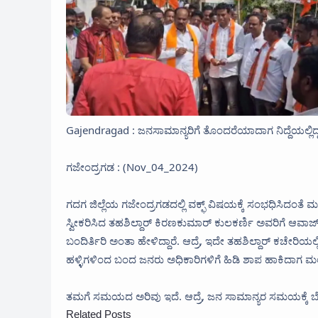
Gajendragad : ಜನಸಾಮಾನ್ಯರಿಗೆ ತೊಂದರೆಯಾದಾಗ ನಿದ್ದೆಯಲ್ಲಿದ್ದ 
ಗಜೇಂದ್ರಗಡ : (Nov_04_2024)
ಗದಗ ಜಿಲ್ಲೆಯ ಗಜೇಂದ್ರಗಡದಲ್ಲಿ ವಕ್ಫ್ ವಿಷಯಕ್ಕೆ ಸಂಭಧಿಸಿದಂತ
ಸ್ವೀಕರಿಸಿದ ತಹಶಿಲ್ದಾರ್ ಕಿರಣಕುಮಾರ್ ಕುಲಕರ್ಣಿ ಅವರಿಗೆ ಆವಾ
ಬಂದಿರ್ತಿರಿ ಅಂತಾ ಹೇಳಿದ್ದಾರೆ. ಆದ್ರೆ, ಇದೇ ತಹಶಿಲ್ದಾರ್ ಕಚೇರ
ಹಳ್ಳಿಗಳಿಂದ ಬಂದ ಜನರು ಅಧಿಕಾರಿಗಳಿಗೆ ಹಿಡಿ ಶಾಪ ಹಾಕಿದಾಗ ಮಲಗಿ ನಿ
ತಮಗೆ ಸಮಯದ ಅರಿವು ಇದೆ. ಆದ್ರೆ, ಜನ ಸಾಮಾನ್ಯರ ಸಮಯಕ್ಕೆ ಬೆಲೆನೇ ಇಲ
Related Posts