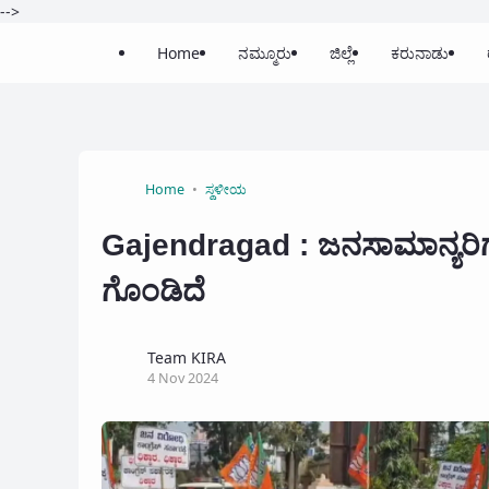
-->
Home
ನಮ್ಮೂರು
ಜಿಲ್ಲೆ
ಕರುನಾಡು
Home
ಸ್ಥಳೀಯ
Gajendragad : ಜನಸಾಮಾನ್ಯರಿಗೆ ತ
ಗೊಂಡಿದೆ
Team KIRA
4 Nov 2024