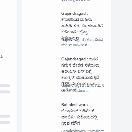
Gajendragad :
ಕಸಾಪದಿಂದ ಮಹಿಳಾ
ಸಾಹಿತಿಗಳಿಗೆ, ಬರಹಗಾರರಿಗೆ
ಕಡೆಗಣನೆ : ಚೈತ್ರಾ
ವಿಶ್ವಬ್ರಾಹ್ಮಣ
Gajendragad : ಕಸಾಪದಿಂದ
ಮಹಿಳಾ ಸಾಹಿತಿಗಳ…
ರು
Gajendragad : ಜನರ
ಗಮನ ಬೇರೆಡೆ ಸೆಳೆಯಲು
ಆರ್.ಎಸ್.ಎಸ್ ಬಗ್ಗೆ
ಕಾಂಗ್ರೆಸ್ ಮಾತನಾಡುತ್ತಿದೆ :
RSS ಮುಖಂಡ ರಾಮಪ್ಪ
Gajendragad : ಜನರ ಗಮನ
ರಾಠೋಡ್
ಬೇರೆಡೆ ಸೆಳೆಯಲು …
Babaleshwara :
ಚಿದಾನಂದ್ ಬಡಿಗೇರ್
ಅಗಲಿಕೆ : ಕುಟುಂಬದಲ್ಲಿ
ನಿರವ ಮೌನ
Babaleshwara : ಚಿದಾನಂದ್