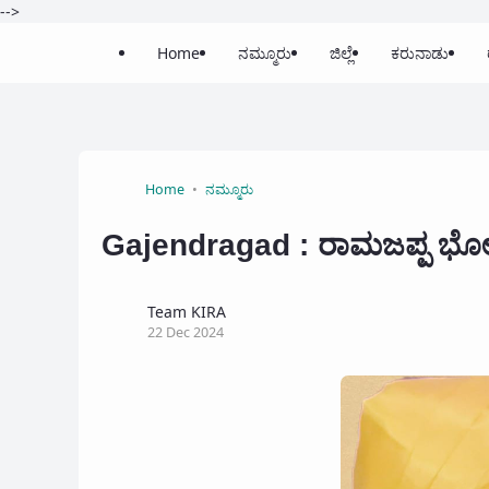
-->
Home
ನಮ್ಮೂರು
ಜಿಲ್ಲೆ
ಕರುನಾಡು
Home
ನಮ್ಮೂರು
Gajendragad : ರಾಮಜಪ್ಪ ಭೋಜಪ
Team KIRA
22 Dec 2024