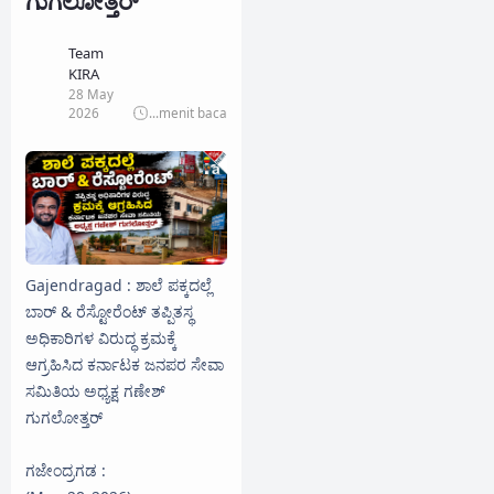
ಗುಗಲೋತ್ತರ್
Team
KIRA
28 May
2026
...
menit baca
Gajendragad : ಶಾಲೆ ಪಕ್ಕದಲ್ಲೆ
ಬಾರ್ & ರೆಸ್ಟೋರೆಂಟ್ ತಪ್ಪಿತಸ್ಥ
ಅಧಿಕಾರಿಗಳ ವಿರುದ್ಧ ಕ್ರಮಕ್ಕೆ
ಆಗ್ರಹಿಸಿದ ಕರ್ನಾಟಕ ಜನಪರ ಸೇವಾ
ಸಮಿತಿಯ ಅಧ್ಯಕ್ಷ ಗಣೇಶ್
ಗುಗಲೋತ್ತರ್
ಗಜೇಂದ್ರಗಡ :