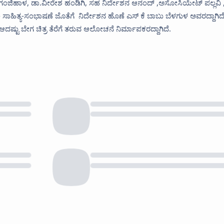
ು ಗಂಜಿಹಾಳ, ಡಾ.ವೀರೇಶ ಹಂಡಿಗಿ, ಸಹ ನಿರ್ದೇಶನ ಆನಂದ್ ,ಅಸೋಸಿಯೇಟ್ ಪಲ್ಲವಿ 
ೆ- ಸಾಹಿತ್ಯ-ಸಂಭಾಷಣೆ ಜೊತೆಗೆ ನಿರ್ದೇಶನ ಹೊಣೆ ಎಸ್ ಕೆ ಬಾಬು ಬೆಳಗುಳ ಅವರದ್ದಾಗಿದೆ
ಆದಷ್ಟು ಬೇಗ ಚಿತ್ರ ತೆರೆಗೆ ತರುವ ಆಲೋಚನೆ ನಿರ್ಮಾಪಕರದ್ದಾಗಿದೆ.