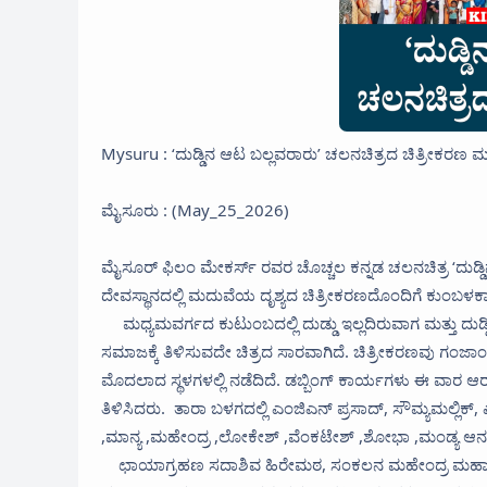
Mysuru : ‘ದುಡ್ಡಿನ ಆಟ ಬಲ್ಲವರಾರು’ ಚಲನಚಿತ್ರದ ಚಿತ್ರೀಕರಣ 
ಮೈಸೂರು : (May_25_2026)
ಮೈಸೂರ್ ಫಿಲಂ ಮೇಕರ್ಸ್ ರವರ ಚೊಚ್ಚಲ ಕನ್ನಡ ಚಲನಚಿತ್ರ ‘ದುಡ್ಡಿ
ದೇವಸ್ಥಾನದಲ್ಲಿ ಮದುವೆಯ ದೃಶ್ಯದ ಚಿತ್ರೀಕರಣದೊಂದಿಗೆ ಕ
ಮಧ್ಯಮವರ್ಗದ ಕುಟುಂಬದಲ್ಲಿ ದುಡ್ಡು ಇಲ್ಲದಿರುವಾಗ ಮತ್ತು ದುಡ್
ಸಮಾಜಕ್ಕೆ ತಿಳಿಸುವದೇ ಚಿತ್ರದ ಸಾರವಾಗಿದೆ. ಚಿತ್ರೀಕರಣವು ಗಂಜಾಂ
ಮೊದಲಾದ ಸ್ಥಳಗಳಲ್ಲಿ ನಡೆದಿದೆ. ಡಬ್ಬಿಂಗ್ ಕಾರ್ಯಗಳು ಈ ವಾರ ಆರಂಭ
ತಿಳಿಸಿದರು. ತಾರಾ ಬಳಗದಲ್ಲಿ ಎಂಜಿಎನ್ ಪ್ರಸಾದ್, ಸೌಮ್ಯಮಲ್ಲಿಕ್,
,ಮಾನ್ಯ ,ಮಹೇಂದ್ರ ,ಲೋಕೇಶ್ ,ವೆಂಕಟೇಶ್ ,ಶೋಭಾ ,ಮಂಡ್ಯ ಆ
ಛಾಯಾಗ್ರಹಣ ಸದಾಶಿವ ಹಿರೇಮಠ, ಸಂಕಲನ ಮಹೇಂದ್ರ ಮಹಾದೇವ, 