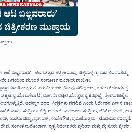
ಮುಕ್ತಾಯ
ನ ಆಟ ಬಲ್ಲವರಾರು’ ಚಲನಚಿತ್ರದ ಚಿತ್ರೀಕರಣವು ಚಿಕ್ಕಪಾಳ್ಯ ಗ್ರಾಮದ ಬಂದಂತೆಮ್ಮ
ುಂಬಳಕಾಯಿ ಒಡೆಯುವ ಮೂಲಕ ಸಂಪೂರ್ಣ ಮುಕ್ತಾಯವಾಯಿತು.
ಡಿದ್ದಾಗ ಬದುಕಿನಲ್ಲಾಗುವ ಏರುಪೇರುಗಳು ನೋವು ನಲಿವುಗಳು , ಒಳಿತು ಕೆಡಕುಗಳನ್ನ
 ಚಿಕ್ಕಪಾಳ್ಯ ,ಮೇಲುಕೋಟೆ ,ಮಹಾದೇವಪುರ ,ದೊಡ್ಡಪಾಳ್ಯ ಕರಿಘಟ್ಟ , ಶ್ರೀರಂಗಪಟ್ಟಣ
ಗೊಳ್ಳುತ್ತಿದೆ. ಅದಕ್ಕಾಗಿ ಭರದ ಸಿದ್ಧತೆಗಳು ನಡೆದಿವೆ ಎಂದು ನಿರ್ದೇಶಕ ಎಸ್ ಕೆ ಬಾ
 ಎಸ್ ಕೆ ಬಾಬು, ಸುಪ್ರಿಯಾ ರೆಡ್ಡಿ, ಆನಂದ್, ಮಂಜುಳಾ, ಸುಪ್ರಿಯ, ಜೆಟ್ ಆನಂದ್ , ಅ
ನಂದ್, ಯಶೋದಮ್ಮ ,ಪ್ರಶಾಂತ್ ,ನಂಜೇಗೌಡ ,ಪುರುಷೋತ್ತಮ ಮೊದಲಾದವರಿದ್ದಾರೆ.
ಸಂಗೀತ ಮನೋರಾವ್, ನೃತ್ಯ ನಿರ್ದೇಶಕರು ಪ್ರದೀಪ್ ಮತ್ತು ಮೈಸೂರು ಪ್ರೇಮ್,