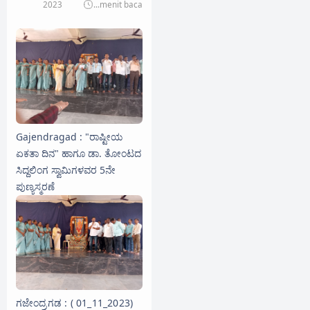
2023
...
menit baca
Gajendragad : "ರಾಷ್ಟೀಯ
ಏಕತಾ ದಿನ" ಹಾಗೂ ಡಾ. ತೋಂಟದ
ಸಿದ್ದಲಿಂಗ ಸ್ವಾಮಿಗಳವರ 5ನೇ
ಪುಣ್ಯಸ್ಮರಣೆ
ಗಜೇಂದ್ರಗಡ : ( 01_11_2023)