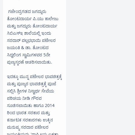
ಗಜೇಂದ್ರಗಡದ ಜಗದ್ಗುರು
ತೋಂಟದಾರ್ಯ ಪಿ.ಯು ಕಾಲೇಜು
ಮತ್ತು ಜಗದ್ಗುರು ತೋಂಟದಾರ್ಯ
ಸಿಬಿಎಸ್ಇ ಶಾಲೆಯಲ್ಲಿ ಇಂದು
ಸರದಾರ್‌ ವಲ್ಲಭಭಾಯಿ ಪಟೇಲರ
ಜಯಂತಿ & ಡಾ. ತೋಂಟದ
ಸಿದ್ದಲಿಂಗ ಸ್ವಾಮಿಗಳವರ 5ನೇ
ಪುಣ್ಯಸ್ಮರಣೆ ಆಚರಿಸಲಾಯಿತು.
ಇದಕ್ಕೂ ಮುನ್ನ ಪಟೇಲರ ಭಾವಚಿತ್ರಕ್ಕೆ
ಮತ್ತು ಪೂಜ್ಯರ ಭಾವಚಿತ್ರಕ್ಕೆ ಪೂಜೆ
ಸಲ್ಲಿಸಿ ಶ್ರೀಗಳ ನಿಸ್ವಾರ್ಥ ಸೇವೆಯ
ಪರಿಚಯ ನೀಡಿ ಗೌರವ
ಸೂಚಿಸಲಾಯಿತು ಹಾಗೂ 2014
ರಿಂದ ಭಾರತ ಸರಕಾರ ಮತ್ತು
ಕರ್ನಾಟಕ ಸರಕಾರಗಳು ಉಕ್ಕಿನ
ಮನುಷ್ಯ ಸರದಾರ ಪಟೇಲರ
ಜಯಂತಿಯನ್ನು 'ರಾಷ್ಟ್ರೀಯ ಏಕತಾ