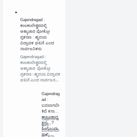
Gajendragad :
ಕಾಲಕಾಲೇಶ್ವರದಲ್ಲಿ
ಅತ್ಯಾಚಾರ ಪೋಕ್ಸೋ
ಪ್ರಕರಣ : ಹೃದಯ
ವಿದ್ರಾವಕ ಘಟನೆ ಎಂದ
ಸಾರ್ವಜನಿಕರು
Gajendragad :
ಕಾಲಕಾಲೇಶ್ವರದಲ್ಲಿ
ಅತ್ಯಾಚಾರ ಪೋಕ್ಸೋ
ಪ್ರಕರಣ : ಹೃದಯ ವಿದ್ರಾವಕ
ಘಟನೆ ಎಂದ ಸಾರ್ವಜನ…
Gajendrag
ad :
ಬದಲಾಗಬೇ
ಕಿದೆ ಕಸಾಪ
ತಾಲೂಕಾಧ್ಯ
Gajendra
ಕ್ಷರು...?
gad :
ಹೀಗೊಂದು
ಬದಲಾಗಬೇ
ಗಾಳಿ
ಕಿದೆ ಕಸಾಪ