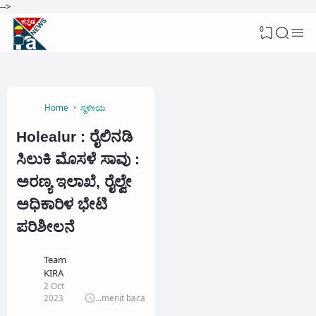
-->
0
Home
ಸ್ಥಳೀಯ
Holealur : ರೈಲಿನಡಿ
ಸಿಲುಕಿ ಮೊಸಳೆ ಸಾವು :
ಅರಣ್ಯ ಇಲಾಖೆ, ರೈಲ್ವೇ
ಅಧಿಕಾರಿಳ ಭೇಟಿ
ಪರಿಶೀಲನೆ
Team
KIRA
2 Oct
2023
...
menit baca