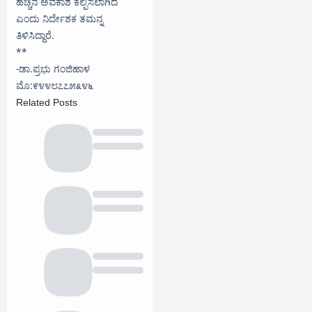
ಹೆಚ್ಚಿನ ಅವಕಾಶ ಕಲ್ಪಿಸಲಾಗಿದೆ
ಎಂದು ನಿರ್ದೇಶಕ ತಮನ್ನ
ತಿಳಿಸಿದ್ದಾರೆ.
**
-ಡಾ.ಪ್ರಭು ಗಂಜಿಹಾಳ
ಮೊ:೯೪೪೮೭೭೫೩೪೬
Related Posts