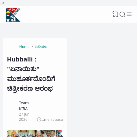
-->
0
Home
ಸಿನೇಮಾ
Hubballi :
"ಏನಾಯಿತು"
ಮುಹೂರ್ತದೊಂದಿಗೆ
ಚಿತ್ರೀಕರಣ ಆರಂಭ
Team
KIRA
27 Jun
2026
...
menit baca