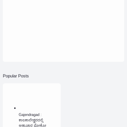
Popular Posts
Gajendragad :
ಕಾಲಕಾಲೇಶ್ವರದಲ್ಲಿ
ಅತ್ಯಾಚಾರ ಪೋಕ್ಸೋ