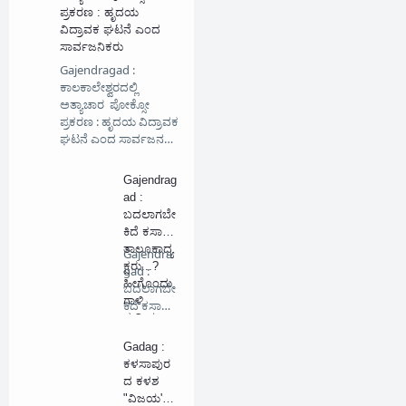
ಪ್ರಕರಣ : ಹೃದಯ
ವಿದ್ರಾವಕ ಘಟನೆ ಎಂದ
ಸಾರ್ವಜನಿಕರು
Gajendragad :
ಕಾಲಕಾಲೇಶ್ವರದಲ್ಲಿ
ಅತ್ಯಾಚಾರ ಪೋಕ್ಸೋ
ಪ್ರಕರಣ : ಹೃದಯ ವಿದ್ರಾವಕ
ಘಟನೆ ಎಂದ ಸಾರ್ವಜನ…
Gajendrag
ad :
ಬದಲಾಗಬೇ
ಕಿದೆ ಕಸಾಪ
ತಾಲೂಕಾಧ್ಯ
Gajendra
ಕ್ಷರು...?
gad :
ಹೀಗೊಂದು
ಬದಲಾಗಬೇ
ಗಾಳಿ
ಕಿದೆ ಕಸಾಪ
ಸುದ್ದಿಯ
ತಾಲೂಕಾ…
ಜಾಲ...!!!
Gadag :
ಕಳಸಾಪುರ
ದ ಕಳಶ
"ವಿಜಯ'ಲ