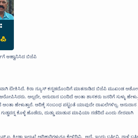
ಗೆ ಆಹ್ವಾನಿಸಿದ ಬಿಜೆಪಿ
 ಕಟುವಾಗಿ ಟೀಕಿಸಿದೆ. ಕಿರಾ ನ್ಯೂಸ್ ಕನ್ನಡದೊಂದಿಗೆ ಮಾತನಾಡಿದ ಬಿಜೆಪಿ ಮುಖಂಡ ಅಶೋ
ಆರೋಪಿಸಿದರು. ಅಲ್ಲದೇ, ಅನುದಾನ‌ ಬಂದಿದೆ ಅಂತಾ ಶಾಸಕರು ಜನರಿಗೆ ಸುಳ್ಳು ಹೇಳುತ್ತಿದ
ಿದೆ ಅಂತಾ ಹೇಳುತ್ತಾರೆ. ಅದಿಕ್ಕೆ ಸಂಬಂಧ ಪಟ್ಟಂತೆ ಯಾವುದೇ ದಾಖಲೆಗಳಿಲ್ಲ. ಅನುದಾ
 ಗುಡ್ಡವನ್ನ ಕೊಳ್ಳೆ ಹೊಡೆದು, ದುಡ್ಡು ಮಾಡುವ ಮಾಫಿಯಾ ನಡೆದಿದೆ ಎಂದು ನೇರವಾಗಿ
ಎಸ್.ಐ, ಕ್ರೀಡಾ ಇಲಾಖೆ ಅಧಿಕಾರಿಗಳುಗೂ ಕೇಳಿದಿವಿ. ಆದ್ರೆ, ಇಂದು ಬರ್ತಿವಿ, ನಾಳೆ ಬರ್ತ