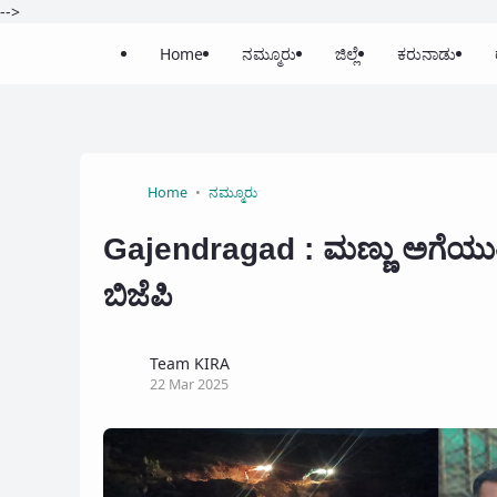
-->
Home
ನಮ್ಮೂರು
ಜಿಲ್ಲೆ
ಕರುನಾಡು
Home
ನಮ್ಮೂರು
Gajendragad : ಮಣ್ಣು ಅಗೆಯುತ್ತ
ಬಿಜೆಪಿ
Team KIRA
22 Mar 2025