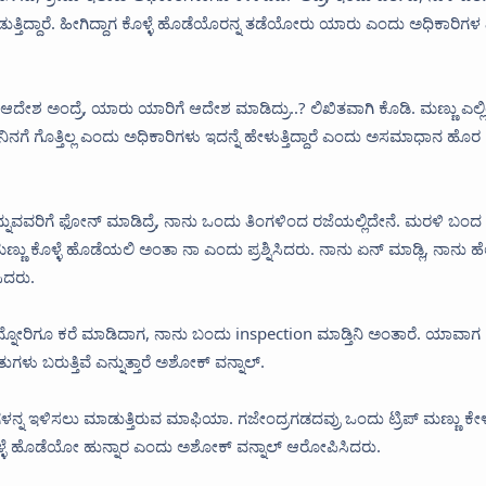
್ತಿದ್ದಾರೆ. ಹೀಗಿದ್ದಾಗ ಕೊಳ್ಳೆ ಹೊಡೆಯೊರನ್ನ ತಡೆಯೋರು ಯಾರು ಎಂದು ಅಧಿಕಾರಿಗಳ ವ
ೇಶ ಅಂದ್ರೆ, ಯಾರು ಯಾರಿಗೆ ಆದೇಶ ಮಾಡಿದ್ರು..? ಲಿಖಿತವಾಗಿ ಕೊಡಿ. ಮಣ್ಣು‌ ಎಲ್ಲ
ಲ. ನಿನಗೆ ಗೊತ್ತಿಲ್ಲ ಎಂದು ಅಧಿಕಾರಿಗಳು ಇದನ್ನೆ ಹೇಳುತ್ತಿದ್ದಾರೆ ಎಂದು ಅಸಮಾಧಾನ ಹೊರ
‌ ಎನ್ನುವವರಿಗೆ ಫೋನ್ ಮಾಡಿದ್ರೆ, ನಾನು ಒಂದು ತಿಂಗಳಿಂದ ರಜೆಯಲ್ಲಿದೇನೆ. ಮರಳಿ ಬಂದ
 ಮಣ್ಣು ಕೊಳ್ಳೆ ಹೊಡೆಯಲಿ ಅಂತಾ ನಾ ಎಂದು ಪ್ರಶ್ನಿಸಿದರು. ನಾನು ಏನ್ ಮಾಡ್ಲಿ, ನಾನು ಹೆಲ
ಸಿದರು.
ಅನ್ನೋರಿಗೂ ಕರೆ ಮಾಡಿದಾಗ, ನಾನು ಬಂದು‌ inspection ಮಾಡ್ತಿನಿ ಅಂತಾರೆ. ಯಾವಾಗ
ತುಗಳು ಬರುತ್ತಿವೆ ಎನ್ನುತ್ತಾರೆ ಅಶೋಕ್ ವನ್ನಾಲ್.
್ನ ಇಳಿಸಲು ಮಾಡುತ್ತಿರುವ ಮಾಫಿಯಾ. ಗಜೇಂದ್ರಗಡದವ್ರು ಒಂದು ಟ್ರಿಪ್ ಮಣ್ಣು ಕೇಳಿದ
 ಕೊಳ್ಳೆ ಹೊಡೆಯೋ ಹುನ್ನಾರ ಎಂದು ಅಶೋಕ್ ವನ್ನಾಲ್ ಆರೋಪಿಸಿದರು.