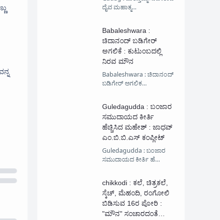
್ಣು
ದೈವ ಮಹಾತ್ಮ…
Babaleshwara :
ಚಿದಾನಂದ್ ಬಡಿಗೇರ್
ಅಗಲಿಕೆ : ಕುಟುಂಬದಲ್ಲಿ
ನಿರವ ಮೌನ
ವನ್ನ
Babaleshwara : ಚಿದಾನಂದ್
ಬಡಿಗೇರ್ ಅಗಲಿಕ…
Guledagudda : ಬಂಜಾರ
ಸಮುದಾಯದ ಕೀರ್ತಿ
ಹೆಚ್ಚಿಸಿದ ಮಹೇಶ್ : ಜಾಧವ್
ಎಂ.ಬಿ.ಬಿ.ಎಸ್ ಕಂಪ್ಲೀಟ್
Guledagudda : ಬಂಜಾರ
ಸಮುದಾಯದ ಕೀರ್ತಿ ಹೆ…
chikkodi : ಕಲೆ, ಚಿತ್ರಕಲೆ,
ಸ್ಕೆಚ್, ಮೆಹಂದಿ, ರಂಗೋಲಿ
ಬಿಡಿಸುವ 16ರ ಪೋರಿ :
"ಮೌನ" ಸಂಚಾರದಂತೆ