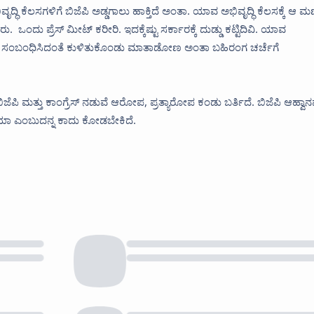
ವೃದ್ಧಿ ಕೆಲಸಗಳಿಗೆ ಬಿಜೆಪಿ ಅಡ್ಡಗಾಲು ಹಾಕ್ತಿದೆ ಅಂತಾ. ಯಾವ ಅಭಿವೃದ್ಧಿ ಕೆಲಸಕ್ಕೆ ಆ ಮಣ
ು. ಒಂದು ಪ್ರೆಸ್ ಮೀಟ್ ಕರೀರಿ. ಇದಕ್ಕೆಷ್ಟು ಸರ್ಕಾರಕ್ಕೆ ದುಡ್ಡು ಕಟ್ಟಿದಿವಿ. ಯಾವ
ೆ ಸಂಬಂಧಿಸಿದಂತೆ ಕುಳಿತುಕೊಂಡು ಮಾತಾಡೋಣ ಅಂತಾ ಬಹಿರಂಗ ಚರ್ಚೆಗೆ
ಬಿಜೆಪಿ ಮತ್ತು ಕಾಂಗ್ರೆಸ್ ನಡುವೆ ಆರೋಪ, ಪ್ರತ್ಯಾರೋಪ ಕಂಡು ಬರ್ತಿದೆ. ಬಿಜೆಪಿ ಆಹ್ವಾನ
ಧ ವಿದೆಯಾ ಎಂಬುದನ್ನ ಕಾದು ಕೋಡಬೇಕಿದೆ.